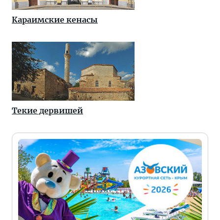
Караимские кенасы
Текие дервишей