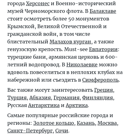
города
Херсонес
и Военно-исторический
музей Черноморского флота. В
Балаклаве
стоит осмотреть более 50 монументов
Крымской, Великой Отечественной и
гражданской войн, в том числе
блистательный
Малахов курган
, а также
генуэзскую крепость. Must-see
Евпатории
:
турецкие бани, армянская церковь и 600-
летний водопровод. В
Николаевке
можно
вдоволь повеселиться в неплохих клубах на
набережной или съездить в
Симферополь
.
Вас также могут заинтересовать
Греция
,
Турция
,
Абхазия
,
Германия
,
Финляндия
,
Русская
Антарктика
и
Арктика
.
Самые популярные российские города и
регионы:
Золотое кольцо
,
Казань
,
Москва
,
Санкт-Петербург
,
Сочи
.