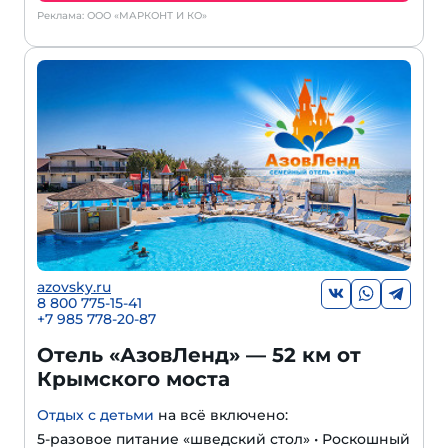
Реклама: ООО «МАРКОНТ И КО»
azovsky.ru
8 800 775-15-41
+
7 985 778-20-87
Отель «АзовЛенд» — 52 км от
Крымского моста
Отдых с детьми
на всё включено:
5-разовое питание «шведский стол» • Роскошный