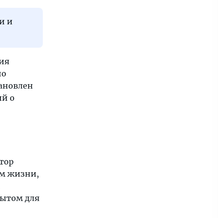
и и
ия
но
тановлен
ий о
тор
ом жизни,
и
пытом для