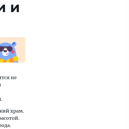
и и
ится не
я
.
кий храм.
расотой.
рода.