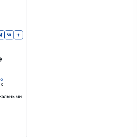
е
го
с
икальными