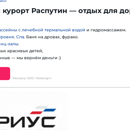
курорт Распутин — отдых для до
ассейны с лечебной термальной водой
и гидромассажем.
уровня
.
Спа
. Баня на дровах, фурако.
енц-залы
.
мых красивых детей,
чные — мы вернём деньги :)
Реклама: ООО «Телепорт»