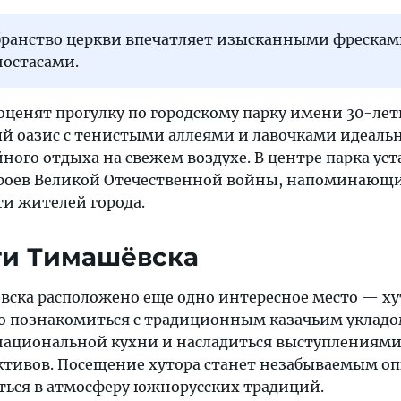
бранство церкви впечатляет изысканными фрескам
остасами.
ценят прогулку по городскому парку имени 30-лет
ый оазис с тенистыми аллеями и лавочками идеаль
ного отдыха на свежем воздухе. В центре парка ус
ероев Великой Отечественной войны, напоминающ
ти жителей города.
ти Тимашёвска
вска расположено еще одно интересное место — ху
о познакомиться с традиционным казачьим уклад
национальной кухни и насладиться выступлениям
тивов. Посещение хутора станет незабываемым о
уться в атмосферу южнорусских традиций.