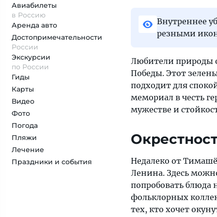
Авиабилеты
в Россию
Внутреннее у
Аренда авто
резными икон
Достопримеча­тельности
России
Экскурсии
Любители природы о
по России
Победы. Этот зелен
Гиды
подходит для спокой
Карты
мемориал в честь г
Видео
мужестве и стойкос
Фото
Погода
Окрестнос
Пляжи
Лечение
Недалеко от Тимашё
Праздники и события
Ленина. Здесь можн
попробовать блюда 
фольклорных коллек
тех, кто хочет окун