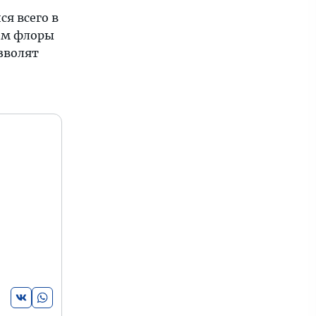
я всего в
ием флоры
зволят