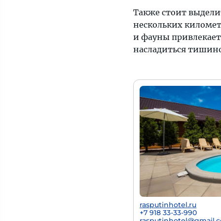
Также стоит выдели
нескольких километ
и фауны привлекает
насладиться тишино
rasputinhotel.ru
+7 918 33-33-990
rasputinhotel@gmail.