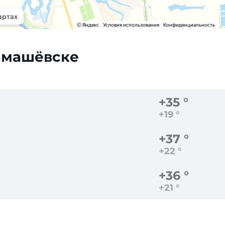
имашёвске
+35 °
+19 °
+37 °
+22 °
+36 °
+21 °