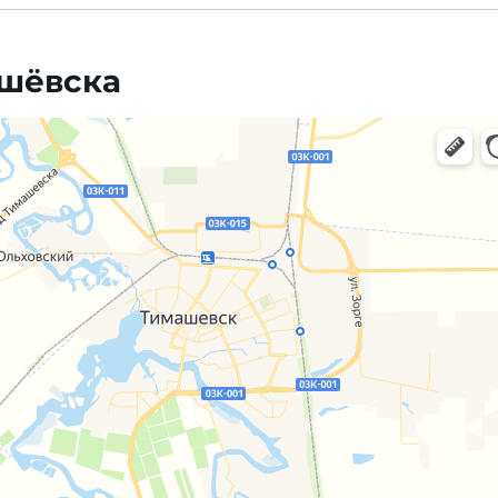
ашёвска
, навигация, поиск мест