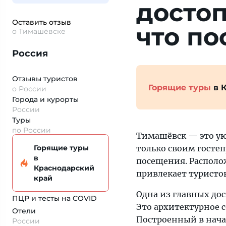
досто
Оставить отзыв
что по
о Тимашёвске
Россия
Отзывы туристов
Горящие туры
в 
о России
Города и курорты
России
Туры
по России
Тимашёвск — это ую
Горящие туры
только своим госте
в
посещения. Располо
Краснодарский
привлекает туристо
край
Одна из главных до
ПЦР и тесты на COVID
Это архитектурное 
Отели
Построенный в начал
России