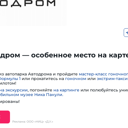
дром — особенное место на карт
из автопарка Автодрома и пройдите
мастер-класс гоночно
Формулы 1
или прокатитесь на
гоночном
или
экстрим-такси
илотом!
на экскурсии
, погоняйте
на картинге
или полюбуйтесь ун
обильном музее Ника Панули.
ированы!
Е
Реклама: ООО «НИЦ» «Д.У.»