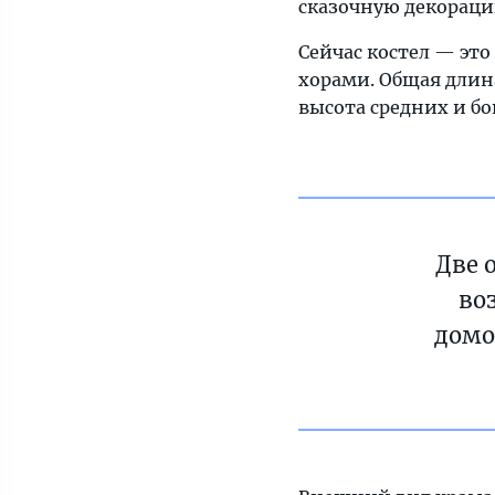
сказочную декораци
Сейчас костел — это
хорами. Общая длина
высота средних и бо
Две 
во
домо