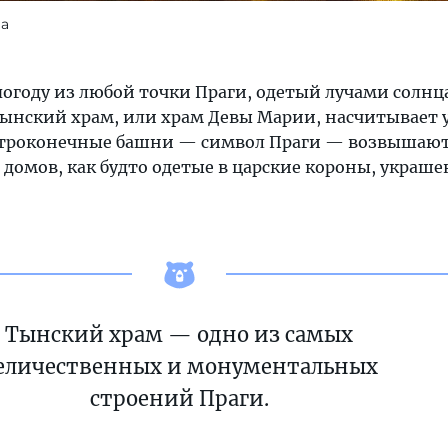
ia
огоду из любой точки Праги, одетый лучами солнц
Тынский храм, или храм Девы Марии, насчитывает 
 остроконечные башни — символ Праги — возвышают
омов, как будто одетые в царские короны, украш
Тынский храм — одно из самых
еличественных и монументальных
строений Праги.