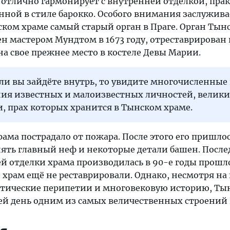
отлично гармонирует с внутренней отделкой, пра
ной в стиле барокко. Особого внимания заслужива
ком храме самый старый орган в Праге. Орган Тын
н мастером Мундтом в 1673 году, отреставрирован 
 на свое прежнее место в костеле Девы Марии.
сли вы зайдёте внутрь, то увидите многочисленные
ния известных и малоизвестных личностей, велик
и, прах которых хранится в Тынском храме.
храма пострадало от пожара. После этого его пришло
нять главный неф и некоторые детали башен. Посл
й отделки храма производилась в 90-е годы прошл
 храм ещё не реставрировали. Однако, несмотря на 
итические перипетии и многовековую историю, Ты
сей день одним из самых величественных строений 