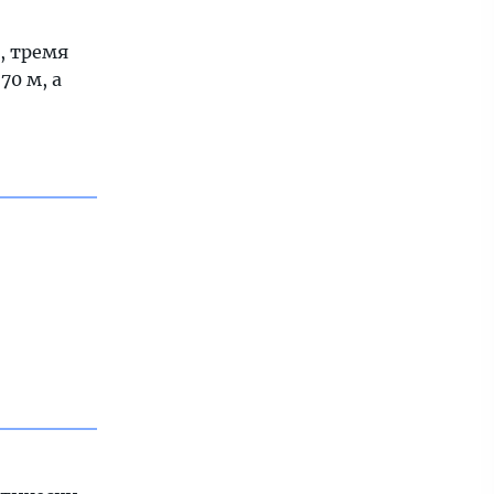
, тремя
70 м, а