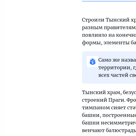
Строили Тынский хра
разным правителям,
повлияло на конечны
формы, элементы ба
Само же назва
территории, г
всех частей св
Тынский храм, безу
строений Праги. Фро
тимпаном сияет ста
башни, построенные 
башни несимметричн
венчают балюстрады