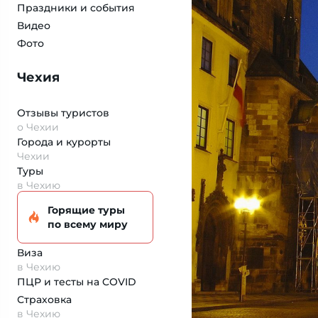
Праздники и события
Видео
Фото
Чехия
Отзывы туристов
о Чехии
Города и курорты
Чехии
Туры
в Чехию
Горящие туры
по всему миру
Виза
в Чехию
ПЦР и тесты на COVID
Страховка
в Чехию