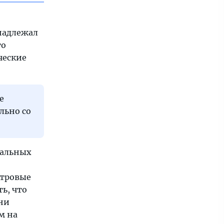
инадлежал
то
ческие
е
льно со
тальных
етровые
ь, что
шни
м на