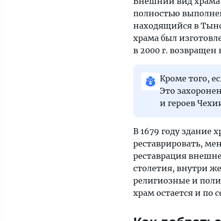
Внешний вид храма 
полностью выполнен
находящийся в Тынс
храма был изготовле
в 2000 г. возвращен
Кроме того, е
Это захороне
и героев Чехи
В 1679 году здание 
реставрировать, ме
реставрация внешне
столетия, внутри же
религиозные и пол
храм остается и по 