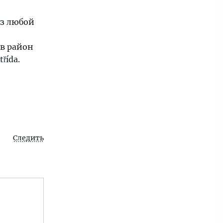
из любой
 в район
řída.
Следить