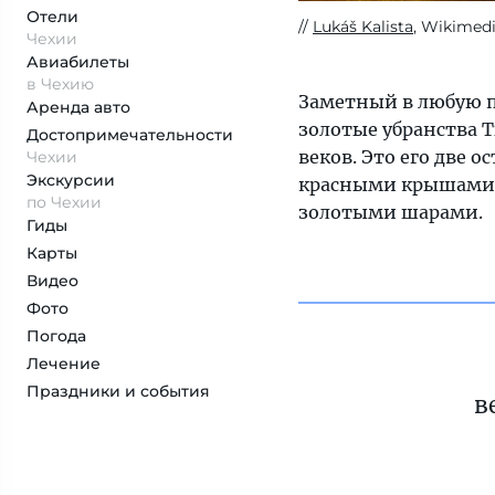
Отели
Lukáš Kalista
, Wikimed
Чехии
Авиабилеты
в Чехию
Заметный в любую п
Аренда авто
золотые убранства 
Достопримеча­тельности
веков. Это его две
Чехии
Экскурсии
красными крышами д
по Чехии
золотыми шарами.
Гиды
Карты
Видео
Фото
Погода
Лечение
Праздники и события
в