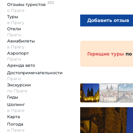
253
Отзывы
туристов
о Праге
Туры
Добавить отзыв
в Прагу
Отели
Праги
Авиабилеты
в Прагу
Аэропорт
Горящие туры
по
Праги
Аренда авто
Достопримеча­тельности
Праги
Экскурсии
по Праге
Гиды
Шопинг
в Праге
Карта
Погода
в Праге