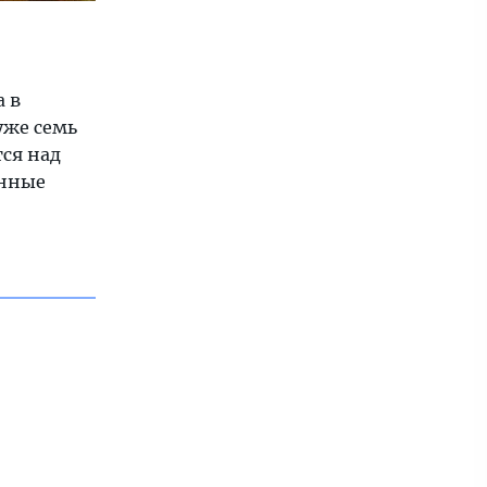
а в
уже семь
ся над
енные