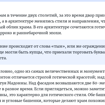
м в течение двух столетий, за это время двор пр
 а в архитектуре менялись стили и направления, ч
й облик храма. В его архитектуре сочетаются готи
рроко и раннебарочной эпохи.
ние происходит от слова «тын», или же ограждени
де могли быть купцы, что приехали торговать буква
ета.
словно, одно из самых величественных и монумен
нтон отличается строгой готической красотой; над
туя Мадонны. Над фасадом возвышаются две 80-м
в разное время. Если приглядеться, можно заметит
ы, это характерно для готического стиля. Обе ба
 и угловые башенки, которые делают храм похожи