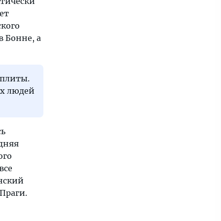
ктически
ет
ского
в Бонне, а
 плиты.
их людей
сь
едняя
ого
все
нский
Праги.