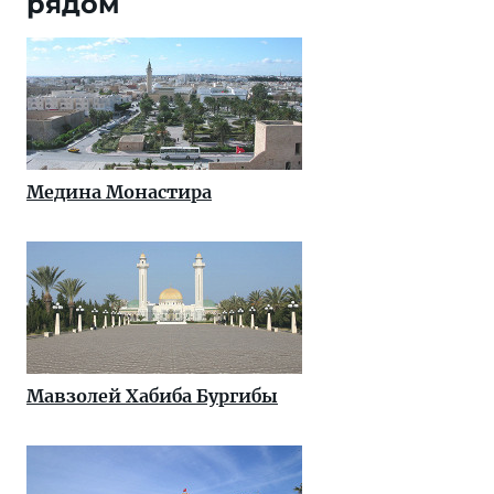
рядом
Медина Монастира
Мавзолей Хабиба Бургибы