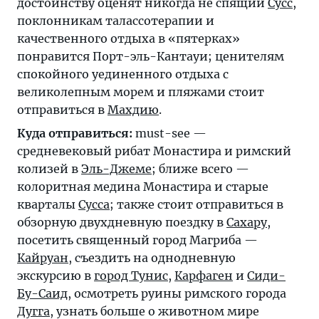
достоинству оценят никогда не спящий
Сусс
,
поклонникам талассотерапии и
качественного отдыха в «пятерках»
понравится Порт-эль-Кантауи; ценителям
спокойного уединенного отдыха с
великолепным морем и пляжами стоит
отправиться в
Махдию
.
Куда отправиться:
must-see —
средневековый рибат Монастира и римский
колизей в
Эль-Джеме
; ближе всего —
колоритная медина Монастира и старые
кварталы
Сусса
; также стоит отправиться в
обзорную двухдневную поездку в
Сахару
,
посетить священный город Магриба —
Кайруан
, съездить на однодневную
экскурсию в
город Тунис
,
Карфаген
и
Сиди-
Бу-Саид
, осмотреть руины римского города
Дугга
, узнать больше о животном мире