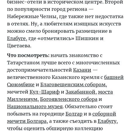
бизнес-отели в историческом центре. Второй
по популярности город региона —
Набережные Челны, где также нет недостатка
в отелях. Ну, а любителям изящных искусств
можно смело бронировать размещение в
Елабуге
, где «отметились» Шишкин и
Цветаева.
Что посмотреть:
начать знакомство с
Татарстаном лучше всего с многочисленных
достопримечательностей
Казани
—
величественного Казанского кремля с
башней
Сююмбике
и
Благовещенским собором
,
мечетей
Кул-Шариф
и
Закабанной
,
моста
Миллениум
,
Богоявленского собора
и
Национального музея
. Обязательно стоит
побывать на городище
Болгар
и в
соборной
мечети Болгара
, а также съездить в
Елабугу
,
чтобы оценить обширную коллекцию