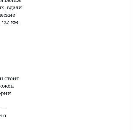
ня Велиж
х, вдали
ческие
124 км,
н стоит
ложен
ории
и —
и о