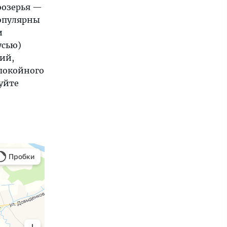
Поозерья —
Популярны
и
усью)
ий,
спокойного
уйте