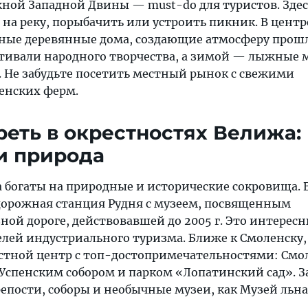
жной Западной Двины — must-do для туристов. Зде
на реку, порыбачить или устроить пикник. В центр
ные деревянные дома, создающие атмосферу прошл
тивали народного творчества, а зимой — лыжные
. Не забудьте посетить местный рынок с свежими
енских ферм.
реть в окрестностях Велижа:
и природа
 богаты на природные и исторические сокровища. В
орожная станция Рудня с музеем, посвященным
ной дороге, действовавшей до 2005 г. Это интерес
ей индустриального туризма. Ближе к Смоленску, 
астной центр с топ-достопримечательностями: Смо
Успенским собором и парком «Лопатинский сад». За
епости, соборы и необычные музеи, как Музей льна