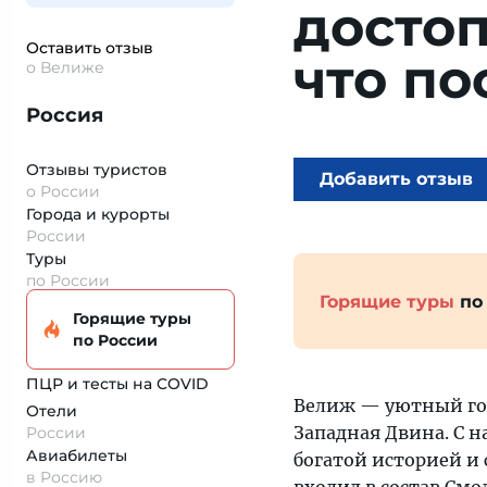
досто
Оставить отзыв
что по
о Велиже
Россия
Отзывы туристов
Добавить отзыв
о России
Города и курорты
России
Туры
по России
Горящие туры
по
Горящие туры
по России
ПЦР и тесты на COVID
Велиж — уютный гор
Отели
Западная Двина. С н
России
Авиабилеты
богатой историей и 
в Россию