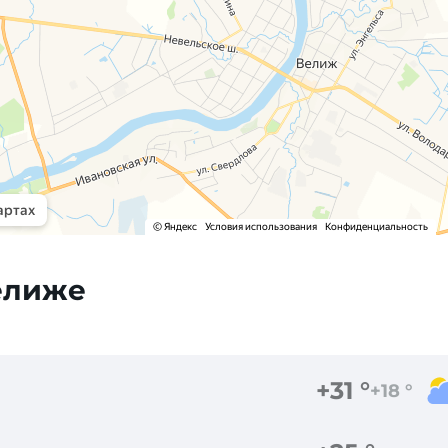
елиже
+31 °
+18 °