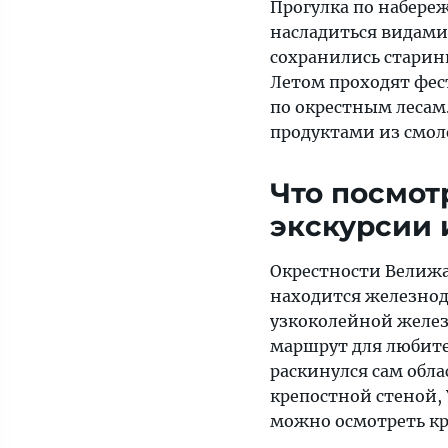
Прогулка по набере
насладиться видами 
сохранились старин
Летом проходят фес
по окрестным лесам
продуктами из смол
Что посмот
экскурсии 
Окрестности Велижа
находится железнод
узкоколейной желез
маршрут для любител
раскинулся сам обл
крепостной стеной, 
можно осмотреть кр