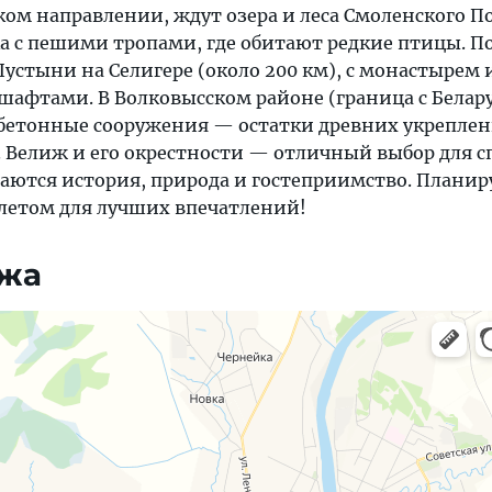
цком направлении, ждут озера и леса Смоленского 
а с пешими тропами, где обитают редкие птицы. 
устыни на Селигере (около 200 км), с монастырем 
фтами. В Волковысском районе (граница с Белар
бетонные сооружения — остатки древних укреплен
у. Велиж и его окрестности — отличный выбор для 
таются история, природа и гостеприимство. Планир
 летом для лучших впечатлений!
ижа
, навигация, поиск мест