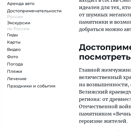
входил в состав Смо
Аренда авто
идеален для тех, к
Достопримеча­тельности
от шумных мегаполи
России
памятники и возмож
Экскурсии
по России
добраться можно ав
Гиды
Карты
Достоприме
Видео
посмотреть
Фото
Погода
Главной жемчужино
Пляжи
величественный хра
Лечение
на возвышенности, 
Праздники и события
Велижский краеведч
региона: от древне
Отечественной вой
памятником «Вечны
героизме жителей.