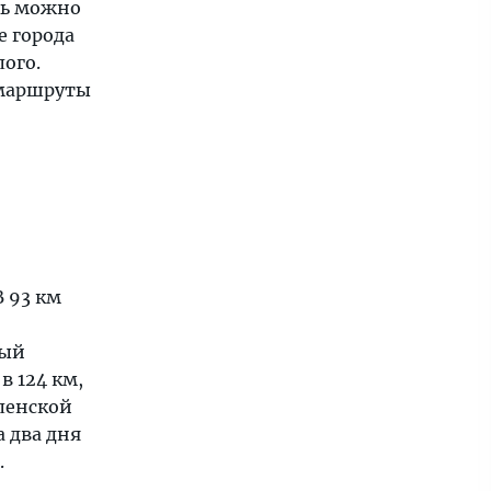
сь можно
е города
ого.
 маршруты
 93 км
ный
в 124 км,
ленской
 два дня
.