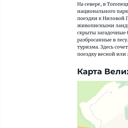
На севере, в Torопе
национального парк
поездки к Ниловой П
живописными ландша
скрыты загадочные 
разбросанные в лес
туризма. Здесь соче
поездку весной или
Карта Вел
Яндекс Карты — транспорт