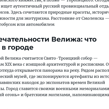
ленского княжества, а позже — Торопецкого. Сегод
то ищет аутентичный русский провинциальный отды
сов. Здесь сочетаются природные красоты, истори
ности для экотуризма. Расстояние от Смоленска — 
тобусом или автомобилем
чательности Велижа: что
 в городе
й Велижа считается Свято-Троицкий собор —
м XIX века с изящной архитектурой и росписями. О
откуда открывается панорама на реку. Рядом распо
еский музей, где экспонируются артефакты из ист
славянских находок до экспонатов времен Великой
ны. Город славится своими военными мемориалам
й огонь» и братскими могилами, напоминающим