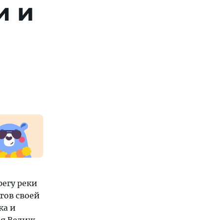
и и
егу реки
тов своей
ка и