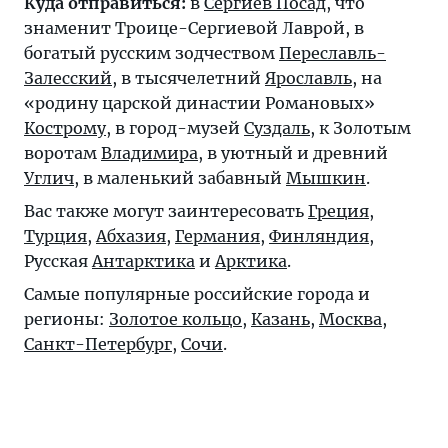
Куда отправиться:
в
Сергиев Посад
, что
знаменит Троице-Сергиевой Лаврой, в
богатый русским зодчеством
Переславль-
Залесский
, в тысячелетний
Ярославль
, на
«родину царской династии Романовых»
Кострому
, в город-музей
Суздаль
, к Золотым
воротам
Владимира
, в уютный и древний
Углич
, в маленький забавный
Мышкин
.
Вас также могут заинтересовать
Греция
,
Турция
,
Абхазия
,
Германия
,
Финляндия
,
Русская
Антарктика
и
Арктика
.
Самые популярные российские города и
регионы:
Золотое кольцо
,
Казань
,
Москва
,
Санкт-Петербург
,
Сочи
.