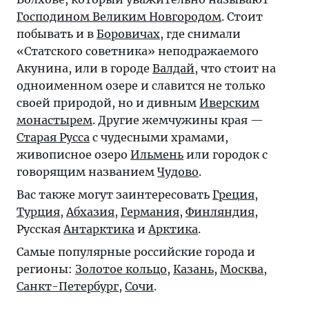
Господином Великим Новгородом
. Стоит
побывать и в
Боровичах
, где снимали
«Статского советника» неподражаемого
Акунина, или в городе
Валдай
, что стоит на
одноименном озере и славится не только
своей природой, но и дивным
Иверским
монастырем
. Другие жемчужины края —
Старая Русса
с чудесными храмами,
живописное озеро
Ильмень
или городок с
говорящим названием
Чудово
.
Вас также могут заинтересовать
Греция
,
Турция
,
Абхазия
,
Германия
,
Финляндия
,
Русская
Антарктика
и
Арктика
.
Самые популярные российские города и
регионы:
Золотое кольцо
,
Казань
,
Москва
,
Санкт-Петербург
,
Сочи
.