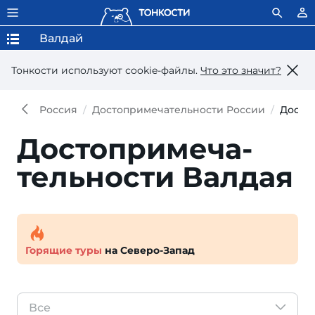
Валдай
Тонкости используют сookie-файлы.
Что это значит?
Россия
Достопримечательности России
Досто
Достопри­меча­
тель­ности Валдая
Горящие туры
на Северо-Запад
Все