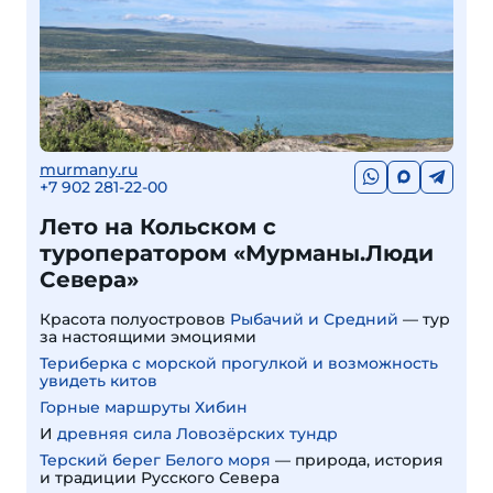
murmany.ru
+7 902 281-22-00
Лето на Кольском с
туроператором «Мурманы.Люди
Севера»
Красота полуостровов
Рыбачий и Средний
— тур
за настоящими эмоциями
Териберка с морской прогулкой и возможность
увидеть китов
Горные маршруты Хибин
И
древняя сила Ловозёрских тундр
Терский берег Белого моря
— природа, история
и традиции Русского Севера