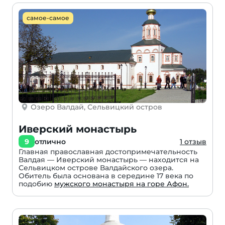
самое-самое
Озеро Валдай, Сельвицкий остров
Иверский монастырь
9
отлично
1 отзыв
Главная православная достопримечательность
Валдая — Иверский монастырь — находится на
Сельвицком острове Валдайского озера.
Обитель была основана в середине 17 века по
подобию
мужского монастыря на горе Афон.