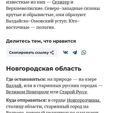
известные из них —
Селигер
и
Верхневолжские. Северо-западные склоны
крутые и обрывистые, они образуют
Валдайско-Онежский уступ. Юго-
восточные — пологие.
Делитесь тем, что нравится
Скопировать ссылку
Новгородская область
Где остановиться:
на природе — на озере
Валдай
, или в старинных русских городах —
Великом Новгороде
или
Старой Руссе
.
Куда отправиться:
в сердце
Новгородчины
,
столицу области, старинный город на
Волхове, который уважительно называют