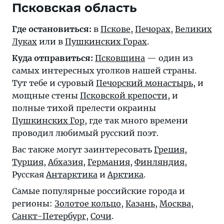
Псковская область
Где остановиться:
в
Пскове
,
Печорах
,
Великих
Луках
или в
Пушкинских Горах
.
Куда отправиться:
Псковщина
— один из
самых интересных уголков нашей страны.
Тут тебе и суровый
Печорский монастырь
, и
мощные стены
Псковской крепости
, и
полные тихой прелести окраины
Пушкинских Гор
, где так много времени
проводил любимый русский поэт.
Вас также могут заинтересовать
Греция
,
Турция
,
Абхазия
,
Германия
,
Финляндия
,
Русская
Антарктика
и
Арктика
.
Самые популярные российские города и
регионы:
Золотое кольцо
,
Казань
,
Москва
,
Санкт-Петербург
,
Сочи
.