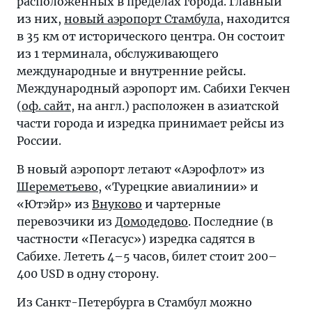
расположенных в пределах города. Главный
из них,
новый аэропорт Стамбула
, находится
в 35 км от исторического центра. Он состоит
из 1 терминала, обслуживающего
международные и внутренние рейсы.
Международный аэропорт им. Сабихи Гекчен
(
оф. сайт
, на англ.) расположен в азиатской
части города и изредка принимает рейсы из
России.
В новый аэропорт летают «Аэрофлот» из
Шереметьево
, «Турецкие авиалинии» и
«Ютэйр» из
Внуково
и чартерные
перевозчики из
Домодедово
. Последние (в
частности «Пегасус») изредка садятся в
Сабихе. Лететь 4–5 часов, билет стоит 200–
400 USD в одну сторону.
Из Санкт-Петербурга в Стамбул можно