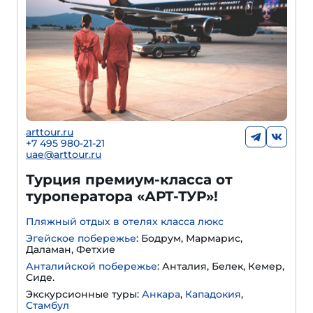
arttour.ru
+
7 495 980-21-21
uae@arttour.ru
Турция премиум-класса от
туроператора «АРТ-ТУР»!
Пляжный отдых в отелях класса люкс
Эгейское побережье
: Бодрум, Мармарис,
Даламан, Фетхие
Анталийской побережье
: Анталия, Белек, Кемер,
Сиде.
Экскурсионные туры:
Анкара
,
Кападокия
,
Стамбул