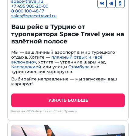
space-travel.ru
+7 495 989-20-00
8 800 100-48-17
sales@spacetravel.ru
Ваш рейс в Турцию от
туроператора Space Travel уже на
взлётной полосе
Мы — ваш личный аэропорт в мир турецкого
отдыха. Хотите —
пляжный отдых и «всё
включено»
, хотите — утренние шары над
Каппадокией
или улицы
Стамбула
вне
туристических маршрутов.
Выбирайте направление — мы запускаем ваш
маршрут!
УЗНАТЬ БОЛЬШЕ
Реклама: ООО «Компания Спейс Тревел»