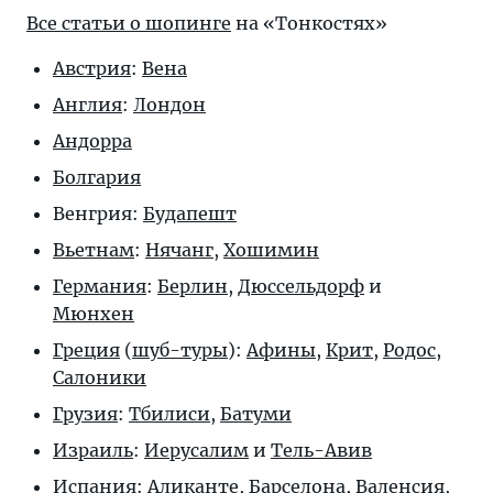
Все статьи о шопинге
на «Тонкостях»
Австрия
:
Вена
Англия
:
Лондон
Андорра
Болгария
Венгрия:
Будапешт
Вьетнам
:
Нячанг
,
Хошимин
Германия
:
Берлин
,
Дюссельдорф
и
Мюнхен
Греция
(
шуб-туры
):
Афины
,
Крит
,
Родос
,
Салоники
Грузия
:
Тбилиси
,
Батуми
Израиль
:
Иерусалим
и
Тель-Авив
Испания
:
Аликанте
,
Барселона
,
Валенсия
,