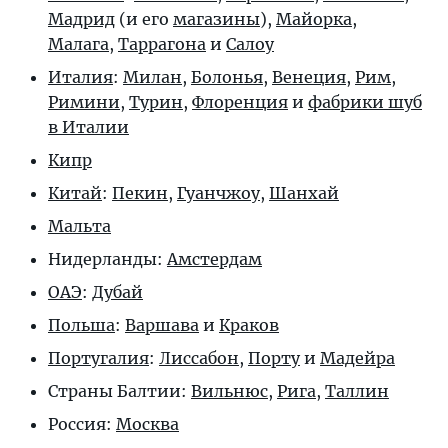
Мадрид
(и его
магазины
),
Майорка
,
Малага
,
Таррагона
и
Салоу
Италия
:
Милан
,
Болонья
,
Венеция
,
Рим
,
Римини
,
Турин
,
Флоренция
и
фабрики шуб
в Италии
Кипр
Китай
:
Пекин
,
Гуанчжоу
,
Шанхай
Мальта
Нидерланды:
Амстердам
ОАЭ
:
Дубай
Польша
:
Варшава
и
Краков
Португалия
:
Лиссабон
,
Порту
и
Мадейра
Страны Балтии:
Вильнюс
,
Рига
,
Таллин
Россия:
Москва