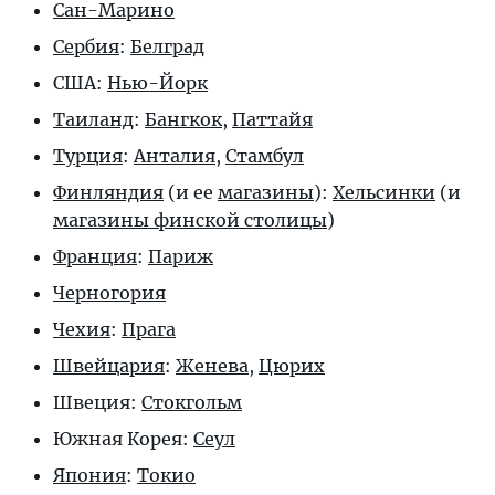
Сан-Марино
Сербия
:
Белград
США:
Нью-Йорк
Таиланд
:
Бангкок
,
Паттайя
Турция
:
Анталия
,
Стамбул
Финляндия
(и ее
магазины
):
Хельсинки
(и
магазины финской столицы
)
Франция
:
Париж
Черногория
Чехия
:
Прага
Швейцария
:
Женева
,
Цюрих
Швеция:
Стокгольм
Южная Корея:
Сеул
Япония
:
Токио