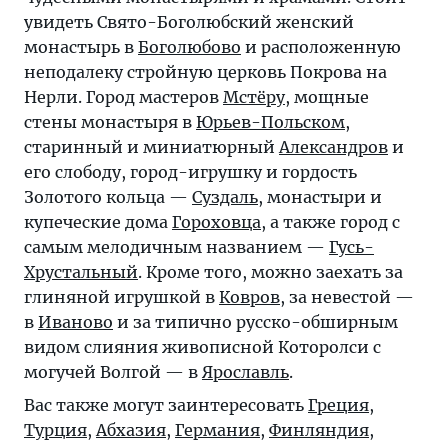
увидеть Свято-Боголюбский женский
монастырь в
Боголюбово
и расположенную
неподалеку стройную церковь Покрова на
Нерли. Город мастеров
Мстёру
, мощные
стены монастыря в
Юрьев-Польском
,
старинный и миниатюрный
Александров
и
его слободу, город-игрушку и гордость
Золотого кольца —
Суздаль
, монастыри и
купеческие дома
Гороховца
, а также город с
самым мелодичным названием —
Гусь-
Хрустальный
. Кроме того, можно заехать за
глиняной игрушкой в
Ковров
, за невестой —
в
Иваново
и за типично русско-обширным
видом слияния живописной Которолси с
могучей Волгой — в
Ярославль
.
Вас также могут заинтересовать
Греция
,
Турция
,
Абхазия
,
Германия
,
Финляндия
,