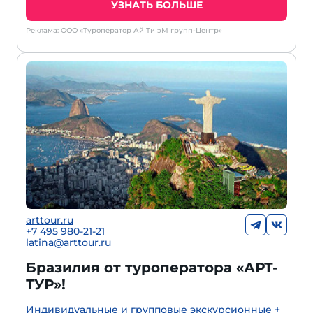
УЗНАТЬ БОЛЬШЕ
Реклама: ООО «Туроператор Ай Ти эМ групп-Центр»
arttour.ru
+
7 495 980-21-21
latina@arttour.ru
Бразилия от туроператора «АРТ-
ТУР»!
Индивидуальные и групповые экскурсионные +