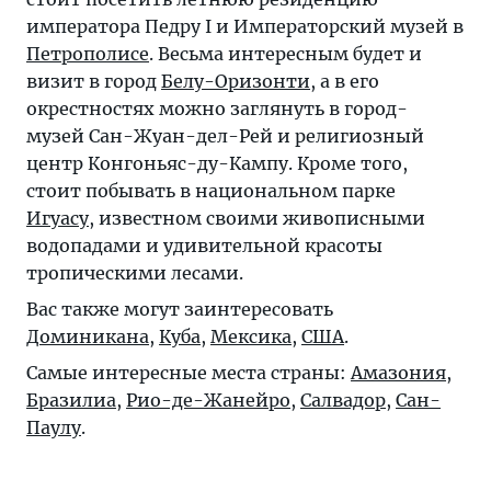
императора Педру I и Императорский музей в
Петрополисе
. Весьма интересным будет и
визит в город
Белу-Оризонти
, а в его
окрестностях можно заглянуть в город-
музей Сан-Жуан-дел-Рей и религиозный
центр Конгоньяс-ду-Кампу. Кроме того,
стоит побывать в национальном парке
Игуасу
, известном своими живописными
водопадами и удивительной красоты
тропическими лесами.
Вас также могут заинтересовать
Доминикана
,
Куба
,
Мексика
,
США
.
Самые интересные места страны:
Амазония
,
Бразилиа
,
Рио-де-Жанейро
,
Салвадор
,
Сан-
Паулу
.