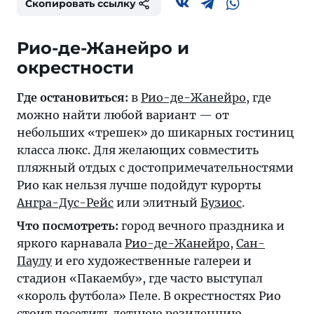
Скопировать ссылку
Рио-де-Жанейро и
окрестности
Где остановиться:
в
Рио-де-Жанейро
, где
можно найти любой вариант — от
небольших «трешек» до шикарных гостиниц
класса люкс. Для желающих совместить
пляжный отдых с достопримечательностями
Рио как нельзя лучше подойдут курорты
Ангра-Дус-Рейс
или элитный
Бузиос
.
Что посмотреть:
город вечного праздника и
яркого карнавала
Рио-де-Жанейро
,
Сан-
Паулу
и его художественные галереи и
стадион «Пакаембу», где часто выступал
«король футбола» Пеле. В окрестностях Рио
стоит посетить летнюю резиденцию