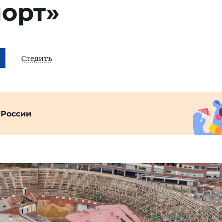
порт»
Следить
 России