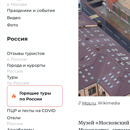
в Москве
Праздники и события
Видео
Фото
Россия
Отзывы туристов
о России
Города и курорты
России
Туры
по России
Горящие туры
по России
Mos.ru
, Wikimedia
ПЦР и тесты на COVID
Отели
Музей «Московский 
России
Музея ретро-автомо
Авиабилеты