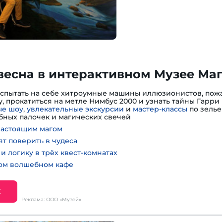
весна в интерактивном Музее Ма
испытать на себе хитроумные машины иллюзионистов, пожа
, прокатиться на метле Нимбус 2000 и узнать тайны Гарри 
е шоу
,
увлекательные экскурсии
и
мастер-классы
по зелье
ных палочек и магических свечей
настоящим магом
ят поверить в чудеса
и логику в трёх квест-комнатах
ном волшебном кафе
Е
Реклама: ООО «Музей»