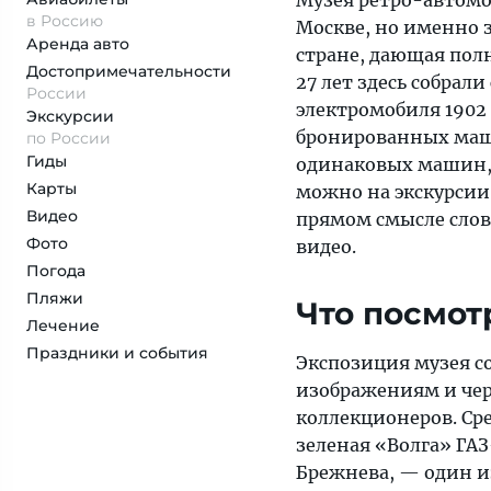
в Россию
Москве, но именно з
Аренда авто
стране, дающая полн
Достопримеча­тельности
27 лет здесь собрал
России
электромобиля 1902
Экскурсии
бронированных маши
по России
Гиды
одинаковых машин, у
Карты
можно на экскурсии
Видео
прямом смысле слов
Фото
видео.
Погода
Пляжи
Что посмот
Лечение
Праздники и события
Экспозиция музея с
изображениям и чер
коллекционеров. Ср
зеленая «Волга» ГАЗ
Брежнева, — один из