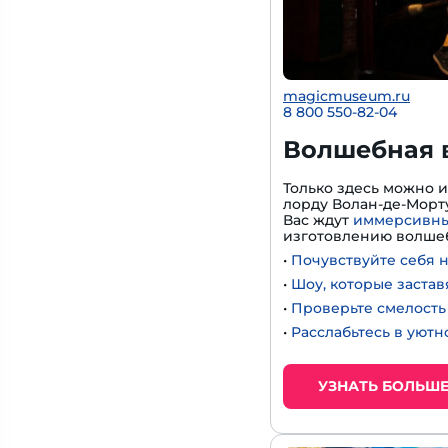
magicmuseum.ru
8 800 550-82-04
Волшебная 
Только здесь можно 
лорду Волан-де-Морту
Вас ждут
иммерсивны
изготовлению волшеб
•
Почувствуйте себя 
•
Шоу, которые застав
•
Проверьте смелость 
•
Расслабьтесь в уют
УЗНАТЬ БОЛЬШ