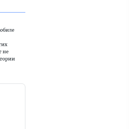
мобиле
гих
т не
стории