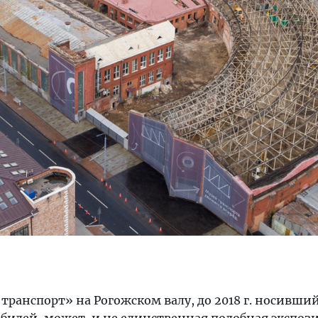
транспорт» на Рогожском валу, до 2018 г. носивши
билей, может, и не единственная подобная экспоз