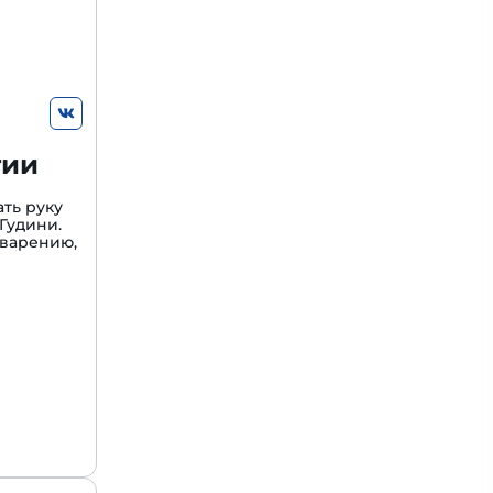
гии
ть руку
Гудини.
варению,