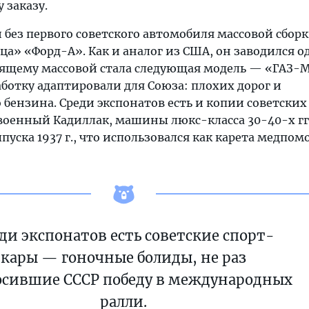
 заказу.
 без первого советского автомобиля массовой сбор
а» «Форд-А». Как и аналог из США, он заводился о
оящему массовой стала следующая модель — «ГАЗ-М
ботку адаптировали для Союза: плохих дорог и
 бензина. Среди экспонатов есть и копии советски
военный Кадиллак, машины люкс-класса 30-40-х гг
ыпуска 1937 г., что использовался как карета медпом
ди экспонатов есть советские спорт-
кары — гоночные болиды, не раз
сившие СССР победу в международных
ралли.