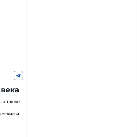
 века
, а также
ческие и