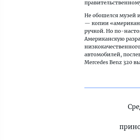
правительственному
Не обошелся музей и
— копии «американц
ручкой. Но по-наст
Американскую разра
низкокачественного
автомобилей, после
Mercedes Benz 320 в
Сре
прино