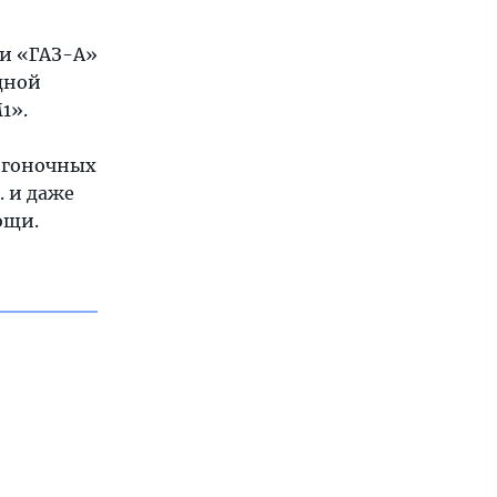
ки «ГАЗ-А»
дной
1».
х гоночных
. и даже
ощи.