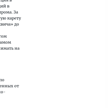
ций в
прома. За
ную карету
квича» до
том
самом
нимать на
по
ченных от
но-