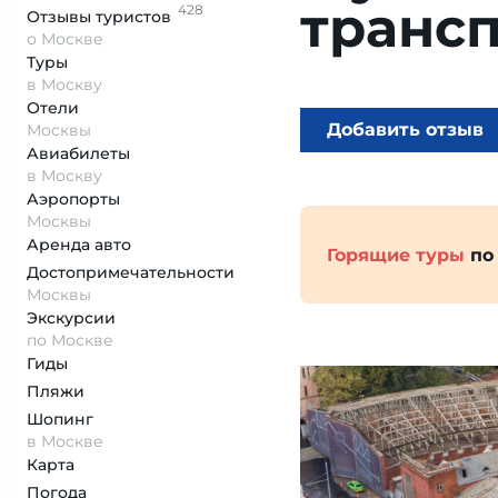
транс
428
Отзывы
туристов
о Москве
Туры
в Москву
Отели
Добавить отзыв
Москвы
Авиабилеты
в Москву
Аэропорты
Москвы
Аренда авто
Горящие туры
по
Достопримеча­тельности
Москвы
Экскурсии
по Москве
Гиды
Пляжи
Шопинг
в Москве
Карта
Погода