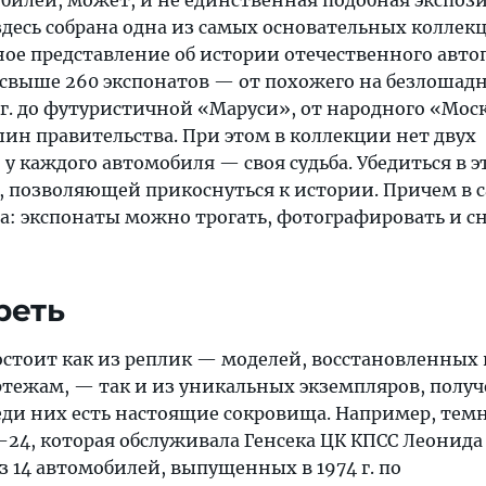
десь собрана одна из самых основательных коллек
ое представление об истории отечественного авто
и свыше 260 экспонатов — от похожего на безлошад
 г. до футуристичной «Маруси», от народного «Мос
н правительства. При этом в коллекции нет двух
 каждого автомобиля — своя судьба. Убедиться в э
, позволяющей прикоснуться к истории. Причем в 
а: экспонаты можно трогать, фотографировать и с
реть
остоит как из реплик — моделей, восстановленных 
тежам, — так и из уникальных экземпляров, полу
еди них есть настоящие сокровища. Например, тем
-24, которая обслуживала Генсека ЦК КПСС Леонида
 14 автомобилей, выпущенных в 1974 г. по