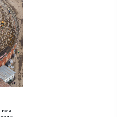
й имя
иция в