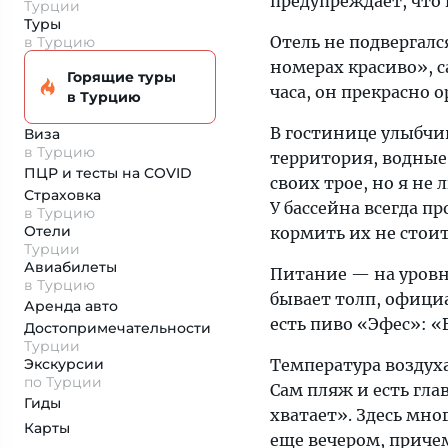
предупреждает, что 
Турции
Туры
Отель не подвергалс
в Турцию
номерах красиво», 
Горящие туры
часа, он прекрасно 
в Турцию
В гостинице улыбчи
Виза
в Турцию
территория, водные 
ПЦР и тесты на COVID
своих трое, но я не
Страховка
У бассейна всегда п
в Турцию
Отели
кормить их не стоит
Турции
Авиабилеты
Питание — на уровне
в Турцию
бывает толп, офици
Аренда авто
есть пиво «Эфес»: 
Достопримеча­тельности
Турции
Экскурсии
Температура воздуха
по Турции
Сам пляж и есть гл
Гиды
хватает». Здесь мно
Карты
еще вечером, приче