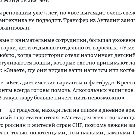
и минусов хватает.
я реновации уже 5 лет, но «все выглядит очень свеж
сантехника не подводит. Трансфер из Анталии зан
организован.
вые и внимательные сотрудники, большая ухожен
горки, дети отдыхают отдельно от взрослых: «У ме
 люблю, когда территория отеля напоминает детский
рогуливаются кошки, которые охотно принимают лас
: «Знаете, где они видали ваши наггетсы или колба
: «Есть диетические варианты и фастфуд». В рест
анты всегда готовы помочь. Алкогольных напитков 
«В такую жару больше ничего пить невозможно».
 — 40 градусов, находиться на пляже в дневное вре
авный недостаток отеля: «Места для всех отдыхающ
го россиян и жителей стран СНГ, поэтому лежаки 
м не только полотенцами, но и палками, камнями. 