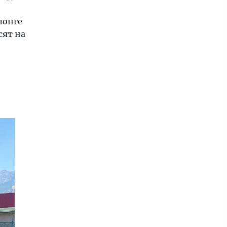
н
лонге
сят на