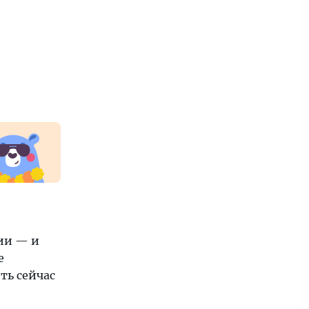
ии — и
е
ть сейчас