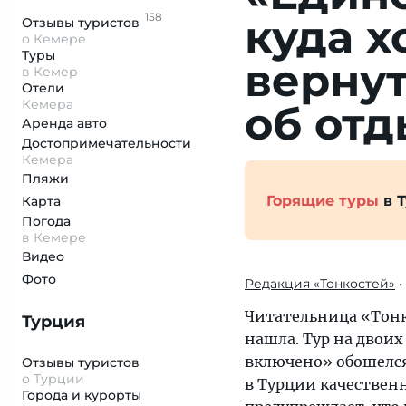
158
куда х
Отзывы
туристов
о Кемере
Туры
вернут
в Кемер
Отели
Кемера
об отд
Аренда авто
Достопримеча­тельности
Кемера
Пляжи
Горящие туры
в 
Карта
Погода
в Кемере
Видео
Фото
Редакция «Тонкостей»
•
Читательница «Тонк
Турция
нашла. Тур на двоих 
включено» обошелся 
Отзывы туристов
о Турции
в Турции качественн
Города и курорты