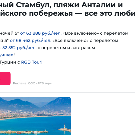
ный Стамбул, пляжи Анталии и
йского побережья — все это люб
ночей 5*
от 63 888 руб./чел.
«Все включено» с перелетом
й 5*
от 68 462 руб./чел.
«Все включено» с перелетом
т 52 552 руб./чел.
с перелетом и завтраком
учшее
!
 Турции с
RGB Tour!
Е
Реклама: ООО «РГБ тур»