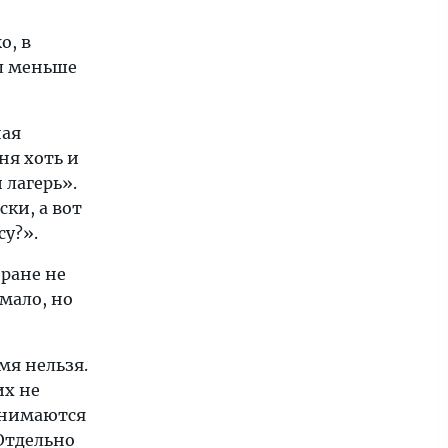
о, в
ял меньше
ная
ня хоть и
 лагерь».
ки, а вот
су?».
оране не
мало, но
мя нельзя.
их не
занимаются
Отдельно