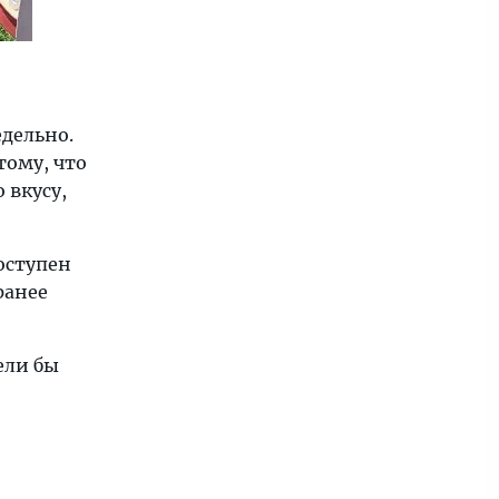
дельно.
тому, что
 вкусу,
доступен
ранее
ели бы