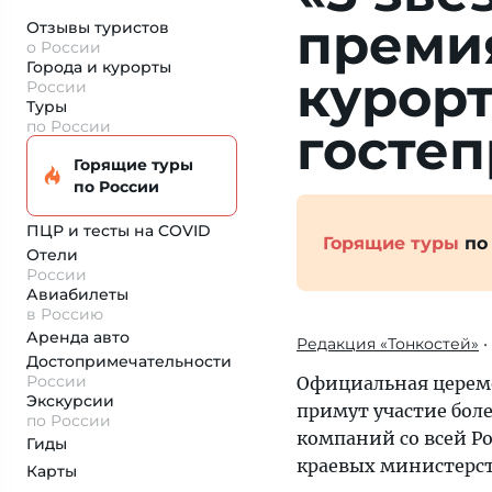
премия
Отзывы туристов
о России
Города и курорты
курор
России
Туры
по России
госте
Горящие туры
по России
ПЦР и тесты на COVID
Горящие туры
по
Отели
России
Авиабилеты
в Россию
Аренда авто
Редакция «Тонкостей»
•
Достопримеча­тельности
России
Официальная церемо
Экскурсии
примут участие бол
по России
компаний со всей Р
Гиды
краевых министерст
Карты