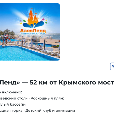
Ленд» — 52 км от Крымского мос
ё включено:
шведский стол» • Роскошный пляж
еплый бассейн
одная горка • Детский клуб и анимация