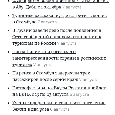
«Аэрофлот» возобновит полеты из Москвы
в Абу-Даби с 1 октября
7 августа
Туристам рассказали, где встретить кошек
в Стамбуле
7 августа
В Грузии завели дело после появления в
Сети сообщений о плохом отношении к
туристам из России
7 августа
Посол Пакистана рассказал о
заинтересованности страны в российских
туристах
7 августа
На рейсе в Стамбул задержали трех
пассажиров после серии краж
7 августа
Гастрофестиваль «Вкусы России» пройдет
на ВДНХ с 13 по 23 августа
6 августа
Ученые предложили сократить население
Земли в два раза
6 августа