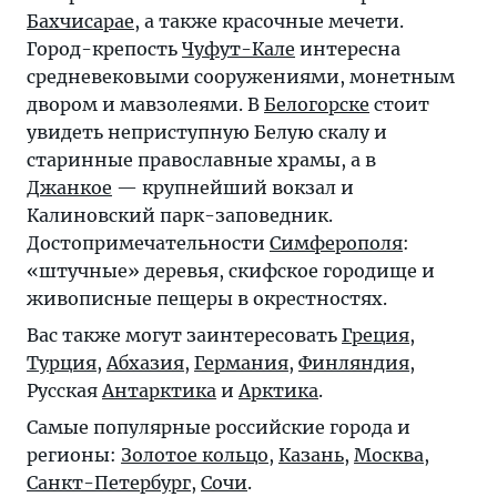
Бахчисарае
, а также красочные мечети.
Город-крепость
Чуфут-Кале
интересна
средневековыми сооружениями, монетным
двором и мавзолеями. В
Белогорске
стоит
увидеть неприступную Белую скалу и
старинные православные храмы, а в
Джанкое
— крупнейший вокзал и
Калиновский парк-заповедник.
Достопримечательности
Симферополя
:
«штучные» деревья, скифское городище и
живописные пещеры в окрестностях.
Вас также могут заинтересовать
Греция
,
Турция
,
Абхазия
,
Германия
,
Финляндия
,
Русская
Антарктика
и
Арктика
.
Самые популярные российские города и
регионы:
Золотое кольцо
,
Казань
,
Москва
,
Санкт-Петербург
,
Сочи
.