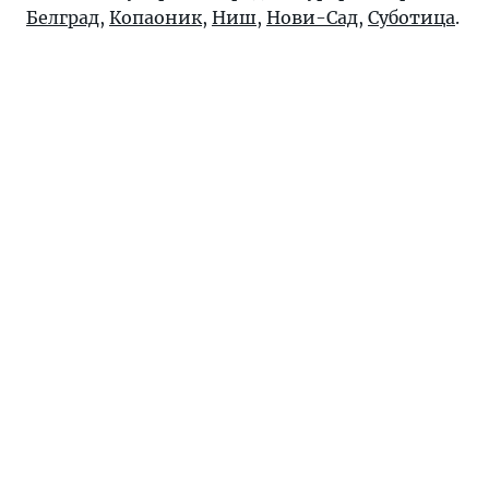
Белград
,
Копаоник
,
Ниш
,
Нови-Сад
,
Суботица
.