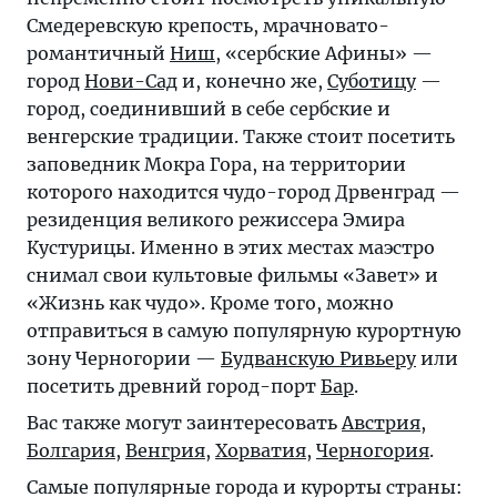
Смедеревскую крепость, мрачновато-
романтичный
Ниш
, «сербские Афины» —
город
Нови-Сад
и, конечно же,
Суботицу
—
город, соединивший в себе сербские и
венгерские традиции. Также стоит посетить
заповедник Мокра Гора, на территории
которого находится чудо-город Дрвенград —
резиденция великого режиссера Эмира
Кустурицы. Именно в этих местах маэстро
снимал свои культовые фильмы «Завет» и
«Жизнь как чудо». Кроме того, можно
отправиться в самую популярную курортную
зону Черногории —
Будванскую Ривьеру
или
посетить древний город-порт
Бар
.
Вас также могут заинтересовать
Австрия
,
Болгария
,
Венгрия
,
Хорватия
,
Черногория
.
Самые популярные города и курорты страны: