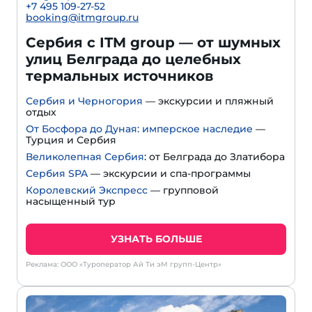
+7 495 109-27-52
booking@itmgroup.ru
Сербия с ITM group — от шумных
улиц Белграда до целебных
термальных источников
Сербия и Черногория
— экскурсии и пляжный
отдых
От Босфора до Дуная: имперское наследие
—
Турция и Сербия
Великолепная Сербия
: от Белграда до Златибора
Сербия SPA
— экскурсии и спа-программы
Королевский Экспресс
— групповой
насыщенный тур
УЗНАТЬ БОЛЬШЕ
Реклама: ООО «Туроператор Ай Ти эМ групп-Центр»