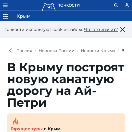
Крым
Тонкости используют сookie-файлы.
Что это значит?
Россия
Новости России
Новости Крыма
В Кр
В Крыму построят
новую канат­ную
доро­гу на Ай-
Петри
Горящие туры
в Крым