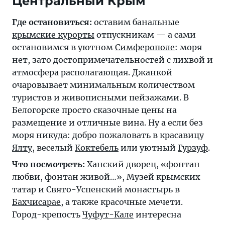
Центральный Крым
Где остановиться:
оставим банальные
крымские курорты
отпускникам — а сами
остановимся в уютном
Симферополе
: моря
нет, зато достопримечательностей с лихвой и
атмосфера располагающая. Джанкой
очаровывает минимальным количеством
туристов и живописными пейзажами. В
Белогорске просто сказочные цены на
размещение и отличные вина. Ну а если без
моря никуда: добро пожаловать в красавицу
Ялту
, веселый
Коктебель
или уютный
Гурзуф
.
Что посмотреть:
Ханский дворец, «фонтан
любви, фонтан живой…», Музей крымских
татар и Свято-Успенский монастырь в
Бахчисарае
, а также красочные мечети.
Город-крепость
Чуфут-Кале
интересна