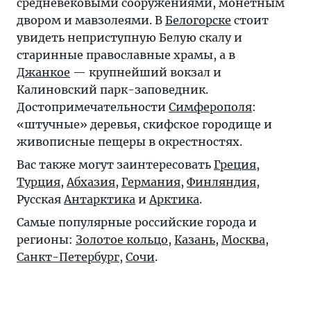
средневековыми сооружениями, монетным
двором и мавзолеями. В
Белогорске
стоит
увидеть неприступную Белую скалу и
старинные православные храмы, а в
Джанкое
— крупнейший вокзал и
Калиновский парк-заповедник.
Достопримечательности
Симферополя
:
«штучные» деревья, скифское городище и
живописные пещеры в окрестностях.
Вас также могут заинтересовать
Греция
,
Турция
,
Абхазия
,
Германия
,
Финляндия
,
Русская
Антарктика
и
Арктика
.
Самые популярные российские города и
регионы:
Золотое кольцо
,
Казань
,
Москва
,
Санкт-Петербург
,
Сочи
.