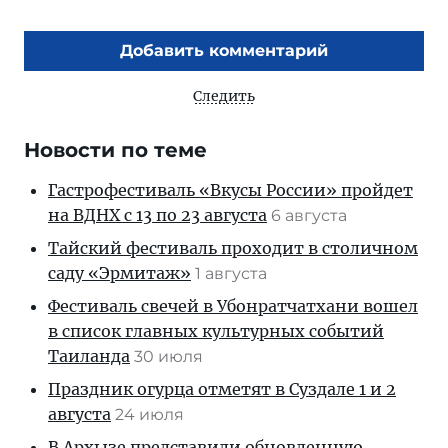
Добавить комментарий
Следить
Новости по теме
Гастрофестиваль «Вкусы России» пройдет
на ВДНХ с 13 по 23 августа
6 августа
Тайский фестиваль проходит в столичном
саду «Эрмитаж»
1 августа
Фестиваль свечей в Убонратчатхани вошел
в список главных культурных событий
Таиланда
30 июля
Праздник огурца отметят в Суздале 1 и 2
августа
24 июля
В Архызе представили обновленную