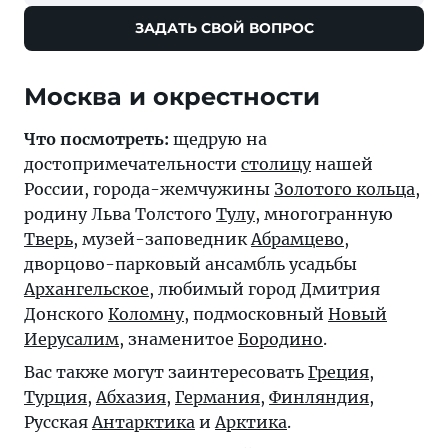
ЗАДАТЬ СВОЙ ВОПРОС
Москва и окрестности
Что посмотреть:
щедрую на
достопримечательности
столицу
нашей
России, города-жемчужины
Золотого кольца
,
родину Льва Толстого
Тулу
, многогранную
Тверь
, музей-заповедник
Абрамцево
,
дворцово-парковый ансамбль усадьбы
Архангельское
, любимый город Дмитрия
Донского
Коломну
, подмосковный
Новый
Иерусалим
, знаменитое
Бородино
.
Вас также могут заинтересовать
Греция
,
Турция
,
Абхазия
,
Германия
,
Финляндия
,
Русская
Антарктика
и
Арктика
.