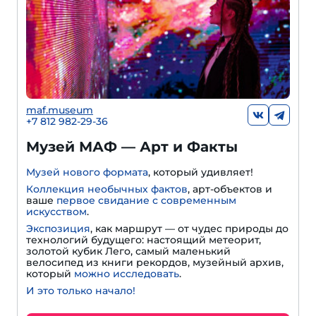
maf.museum
+7 812 982-29-36
Музей МАФ — Арт и Факты
Музей нового формата
, который удивляет!
Коллекция необычных фактов
, арт-объектов и
ваше
первое свидание с современным
искусством
.
Экспозиция
, как маршрут — от чудес природы до
технологий будущего: настоящий метеорит,
золотой кубик Лего, самый маленький
велосипед из книги рекордов, музейный архив,
который
можно исследовать
.
И это только начало!