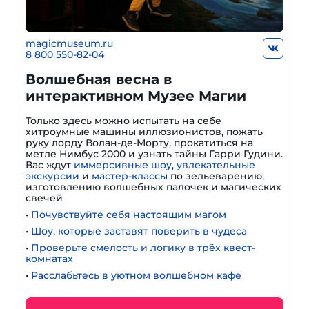
magicmuseum.ru
8 800 550-82-04
Волшебная весна в
интерактивном Музее Магии
Только здесь можно испытать на себе
хитроумные машины иллюзионистов, пожать
руку лорду Волан-де-Морту, прокатиться на
метле Нимбус 2000 и узнать тайны Гарри Гудини.
Вас ждут
иммерсивные шоу
,
увлекательные
экскурсии
и
мастер-классы
по зельеварению,
изготовлению волшебных палочек и магических
свечей
•
Почувствуйте себя настоящим магом
•
Шоу, которые заставят поверить в чудеса
•
Проверьте смелость и логику в трёх квест-
комнатах
•
Расслабьтесь в уютном волшебном кафе