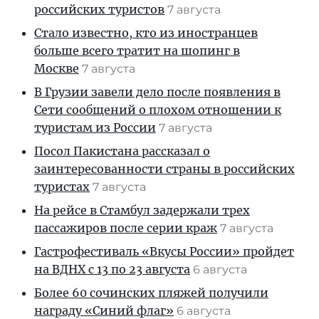
российских туристов
7 августа
Стало известно, кто из иностранцев
больше всего тратит на шопинг в
Москве
7 августа
В Грузии завели дело после появления в
Сети сообщений о плохом отношении к
туристам из России
7 августа
Посол Пакистана рассказал о
заинтересованности страны в российских
туристах
7 августа
На рейсе в Стамбул задержали трех
пассажиров после серии краж
7 августа
Гастрофестиваль «Вкусы России» пройдет
на ВДНХ с 13 по 23 августа
6 августа
Более 60 сочинских пляжей получили
награду «Синий флаг»
6 августа