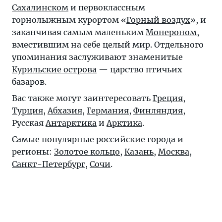
Сахалинском
и первоклассным
горнолыжным курортом «
Горный воздух
», и
заканчивая самым маленьким
Монероном
,
вместившим на себе целый мир. Отдельного
упоминания заслуживают знаменитые
Курильские острова
— царство птичьих
базаров.
Вас также могут заинтересовать
Греция
,
Турция
,
Абхазия
,
Германия
,
Финляндия
,
Русская
Антарктика
и
Арктика
.
Самые популярные российские города и
регионы:
Золотое кольцо
,
Казань
,
Москва
,
Санкт-Петербург
,
Сочи
.