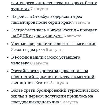
заинтересованности страны в российских
туристах
7 августа
На рейсе в Стамбул задержали трех
пассажиров после серии краж
7 августа
Гастрофестиваль «Вкусы России» пройдет
на ВДНХ с 13 по 23 августа
6 августа
Ученые предложили сократить население
Земли в два раза
6 августа
В России нашли самого уставшего
человека
6 августа
Российского туриста задержали из-за
обвинений в домогательствах к местной
женщине в Египте
5 августа
Более трети бронирований туристического
жилья в первом полугодии пришлось на
поездки выходного дня
5 августа