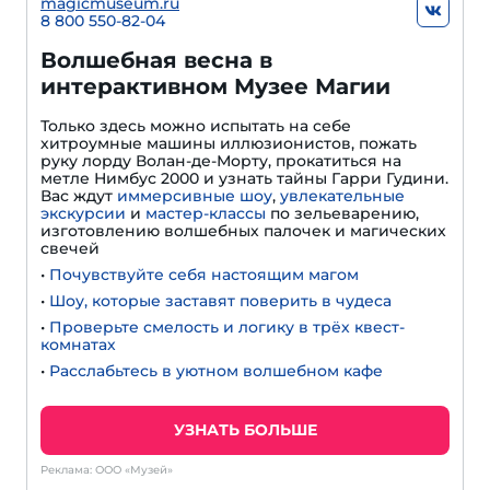
magicmuseum.ru
8 800 550-82-04
Волшебная весна в
интерактивном Музее Магии
Только здесь можно испытать на себе
хитроумные машины иллюзионистов, пожать
руку лорду Волан-де-Морту, прокатиться на
метле Нимбус 2000 и узнать тайны Гарри Гудини.
Вас ждут
иммерсивные шоу
,
увлекательные
экскурсии
и
мастер-классы
по зельеварению,
изготовлению волшебных палочек и магических
свечей
•
Почувствуйте себя настоящим магом
•
Шоу, которые заставят поверить в чудеса
•
Проверьте смелость и логику в трёх квест-
комнатах
•
Расслабьтесь в уютном волшебном кафе
УЗНАТЬ БОЛЬШЕ
Реклама: ООО «Музей»