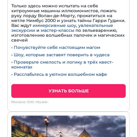
Только здесь можно испытать на себе
хитроумные машины иллюзионистов, пожать
руку лорду Волан-де-Морту, прокатиться на
метле Нимбус 2000 и узнать тайны Гарри Гудини.
Вас ждут
иммерсивные шоу
,
увлекательные
экскурсии
и
мастер-классы
по зельеварению,
изготовлению волшебных палочек и магических
свечей
•
Почувствуйте себя настоящим магом
•
Шоу, которые заставят поверить в чудеса
•
Проверьте смелость и логику в трёх квест-
комнатах
•
Расслабьтесь в уютном волшебном кафе
УЗНАТЬ БОЛЬШЕ
Реклама: ООО «Музей»