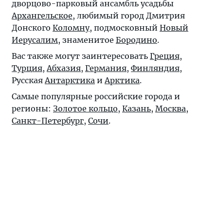
дворцово-парковый ансамбль усадьбы
Архангельское
, любимый город Дмитрия
Донского
Коломну
, подмосковный
Новый
Иерусалим
, знаменитое
Бородино
.
Вас также могут заинтересовать
Греция
,
Турция
,
Абхазия
,
Германия
,
Финляндия
,
Русская
Антарктика
и
Арктика
.
Самые популярные российские города и
регионы:
Золотое кольцо
,
Казань
,
Москва
,
Санкт-Петербург
,
Сочи
.