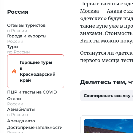
Первые вагоны с «де
Москва
—
Анапа
с 2
Россия
«детские» будут выд
Отзывы туристов
такие купе уже в п
о России
знаками. Стоимость 
Города и курорты
Билеты можно покупа
России
Туры
по России
Останутся ли «детск
первого месяца тес
Горящие туры
в
Краснодарский
край
Делитесь тем, ч
ПЦР и тесты на COVID
Скопировать ссылку
Отели
России
Авиабилеты
в Россию
Аренда авто
Достопримеча­тельности
России