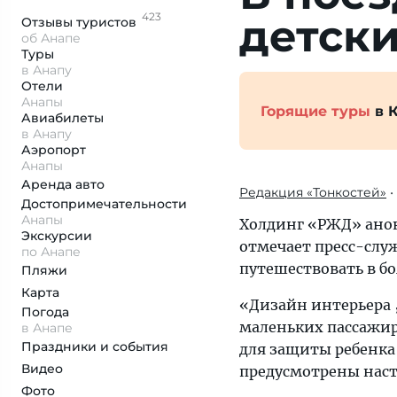
423
детски
Отзывы
туристов
об Анапе
Туры
в Анапу
Отели
Анапы
Горящие туры
в 
Авиабилеты
в Анапу
Аэропорт
Анапы
Аренда авто
Редакция «Тонкостей»
•
Достопримеча­тельности
Анапы
Холдинг «РЖД» анон
Экскурсии
отмечает пресс-слу
по Анапе
путешествовать в б
Пляжи
Карта
«Дизайн интерьера „
Погода
маленьких пассажир
в Анапе
Праздники и события
для защиты ребенка 
Видео
предусмотрены наст
Фото