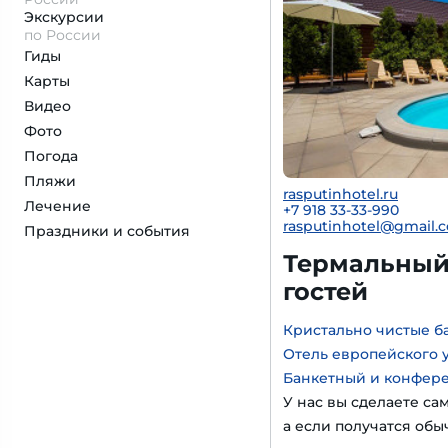
Экскурсии
по России
Гиды
Карты
Видео
Фото
Погода
Пляжи
rasputinhotel.ru
Лечение
+7 918 33-33-990
rasputinhotel@gmail.
Праздники и события
Термальный 
гостей
Кристально чистые б
Отель европейского 
Банкетный и конфер
У нас вы сделаете са
а если получатся обы