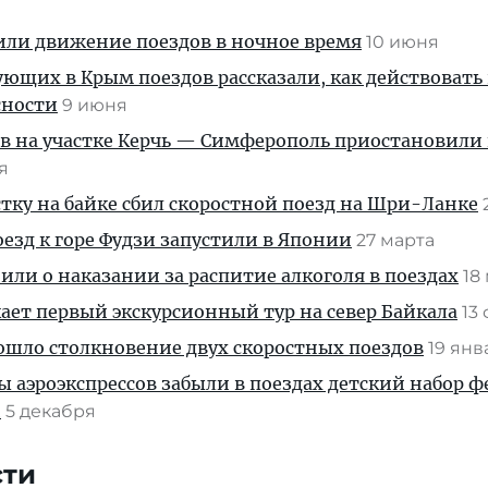
или движение поездов в ночное время
10 июня
ющих в Крым поездов рассказали, как действовать 
сности
9 июня
в на участке Керчь — Симферополь приостановили 
ня
тку на байке сбил скоростной поезд на Шри-Ланке
езд к горе Фудзи запустили в Японии
27 марта
ли о наказании за распитие алкоголя в поездах
18
ает первый экскурсионный тур на север Байкала
13
ошло столкновение двух скоростных поездов
19 ян
 аэроэкспрессов забыли в поездах детский набор ф
и
5 декабря
сти