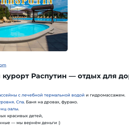
com
курорт Распутин — отдых для до
ассейны с лечебной термальной водой
и гидромассажем.
уровня
.
Спа
. Баня на дровах, фурако.
енц-залы
.
мых красивых детей,
чные — мы вернём деньги :)