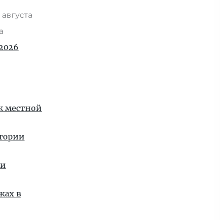
 августа
та
2026
 к местной
стории
ии
жах в