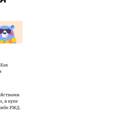
 Как
и
ойствами
, в купе
ужбе РЖД.