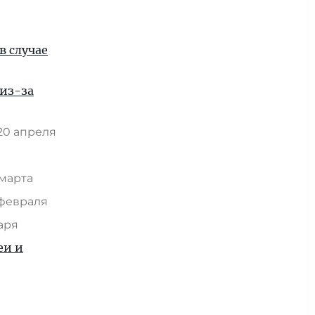
в случае
из-за
20 апреля
 марта
 февраля
варя
еи и