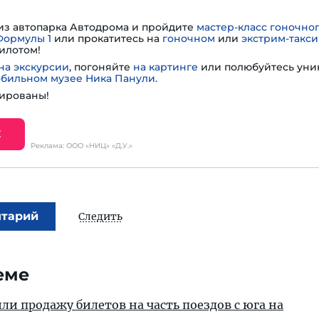
из автопарка Автодрома и пройдите
мастер-класс гоночно
Формулы 1
или прокатитесь на
гоночном
или
экстрим-такси
илотом!
на экскурсии
, погоняйте
на картинге
или полюбуйтесь ун
обильном музее Ника Панули.
ированы!
Е
Реклама: ООО «НИЦ» «Д.У.»
нтарий
Следить
еме
и продажу билетов на часть поездов с юга на