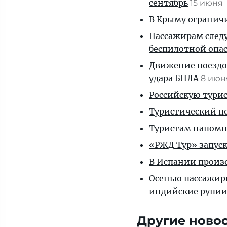
сентябрь
15 июня
В Крыму огранич
Пассажирам следу
беспилотной опа
Движение поездо
удара БПЛА
8 ию
Российскую турис
Туристический по
Туристам напомни
«РЖД Тур» запуск
В Испании произ
Осенью пассажиры
индийские рупи
Другие ново