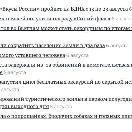
Вкусы России» пройдет на ВДНХ с 13 по 23 августа
6
их пляжей получили награду «Синий флаг»
6 авгус
ток во Вьетнам может стать рекордным по итогам 
и сократить население Земли в два раза
6 августа
амого уставшего человека
6 августа
ста задержали из-за обвинений в домогательствах
е
5 августа
апустил цикл бесплатных экскурсий по скрытой и
 августа
ирований туристического жилья в первом полугод
здки выходного дня
5 августа
ала о попрошайках, бродячих собаках и грязных пля