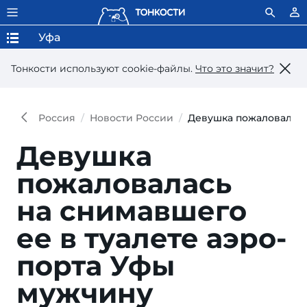
Уфа
Тонкости используют сookie-файлы.
Что это значит?
Россия
Новости России
Девушка пожаловалась
Девушка
пожаловалась
на сни­мав­ше­го
ее в туа­ле­те аэро­
пор­та Уфы
мужчину