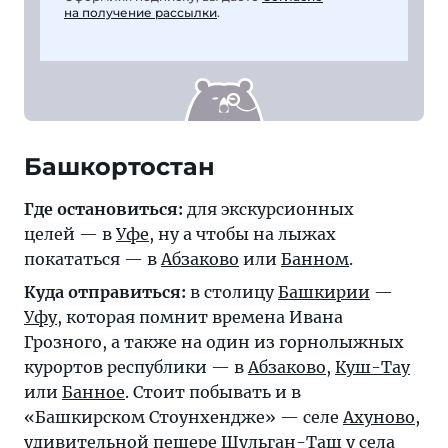
на получение рассылки
.
Башкортостан
Где остановиться:
для экскурсионных
целей — в
Уфе
, ну а чтобы на лыжах
покататься — в
Абзаково
или
Банном
.
Куда отправиться:
в столицу
Башкирии
—
Уфу
, которая помнит времена Ивана
Грозного, а также на один из горнолыжных
курортов республики — в
Абзаково
,
Куш-Тау
или
Банное
. Стоит побывать и в
«Башкирском Стоунхендже» — селе
Ахуново
,
удивительной пещере
Шульган-Таш
у села