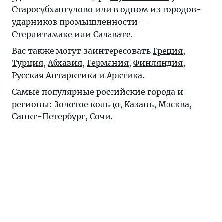
Старосубхангулово
или в одном из городов-
ударников промышленности —
Стерлитамаке
или
Салавате
.
Вас также могут заинтересовать
Греция
,
Турция
,
Абхазия
,
Германия
,
Финляндия
,
Русская
Антарктика
и
Арктика
.
Самые популярные российские города и
регионы:
Золотое кольцо
,
Казань
,
Москва
,
Санкт-Петербург
,
Сочи
.