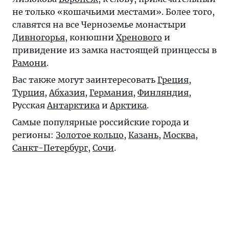
не только «кошачьими местами». Более того,
славятся на все Черноземье монастыри
Дивногорья
, конюшни
Хренового
и
привидение из замка настоящей принцессы в
Рамони
.
Вас также могут заинтересовать
Греция
,
Турция
,
Абхазия
,
Германия
,
Финляндия
,
Русская
Антарктика
и
Арктика
.
Самые популярные российские города и
регионы:
Золотое кольцо
,
Казань
,
Москва
,
Санкт-Петербург
,
Сочи
.