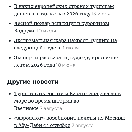
В каких европейских странах туристам
дешевле отдыхать в 2026 году
13 июля
Лесной пожар вспыхнул в курортном
Бодруме
10 июля
Экстремальная жара накроет Турцию на
следующей неделе
1 июля
Эксперты рассказали, куда едут россияне
летом 2026 года
18 июня
Другие новости
Туристов из России и Казахстана унесло в
море во время шторма во
Вьетнаме
7 августа
«Аэрофлот» возобновит полеты из Москвы
в Абу-Даби с 1 октября
7 августа