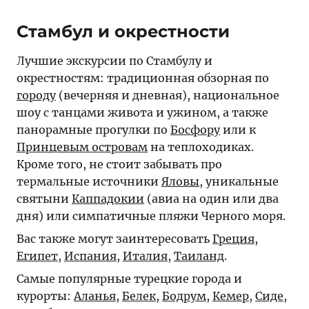
Стамбул и окрестности
Лучшие экскурсии по Стамбулу и
окрестностям: традиционная обзорная по
городу
(вечерняя и дневная), национальное
шоу с танцами живота и ужином, а также
панорамные прогулки по
Босфору
или к
Принцевым островам
на теплоходиках.
Кроме того, не стоит забывать про
термальные источники
Яловы
, уникальные
святыни
Каппадокии
(авиа на один или два
дня) или симпатичные пляжи Черного моря.
Вас также могут заинтересовать
Греция
,
Египет
,
Испания
,
Италия
,
Таиланд
.
Самые популярные турецкие города и
курорты:
Аланья
,
Белек
,
Бодрум
,
Кемер
,
Сиде
,