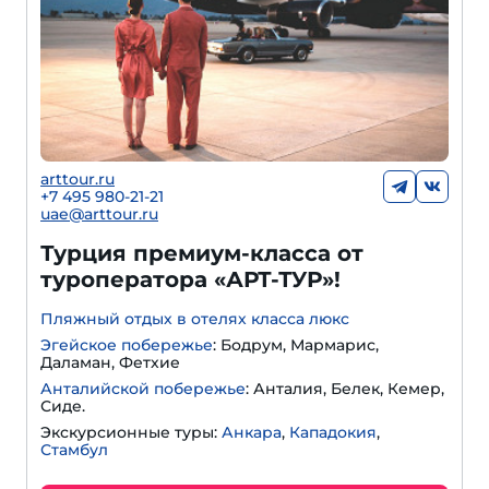
arttour.ru
+
7 495 980-21-21
uae@arttour.ru
Турция премиум-класса от
туроператора «АРТ-ТУР»!
Пляжный отдых в отелях класса люкс
Эгейское побережье
: Бодрум, Мармарис,
Даламан, Фетхие
Анталийской побережье
: Анталия, Белек, Кемер,
Сиде.
Экскурсионные туры:
Анкара
,
Кападокия
,
Стамбул