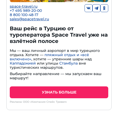
space-travel.ru
+7 495 989-20-00
8 800 100-48-17
sales@spacetravel.ru
Ваш рейс в Турцию от
туроператора Space Travel уже на
взлётной полосе
Мы — ваш личный аэропорт в мир турецкого
отдыха. Хотите —
пляжный отдых и «всё
включено»
, хотите — утренние шары над
Каппадокией
или улицы
Стамбула
вне
туристических маршрутов.
Выбирайте направление — мы запускаем ваш
маршрут!
УЗНАТЬ БОЛЬШЕ
Реклама: ООО «Компания Спейс Тревел»