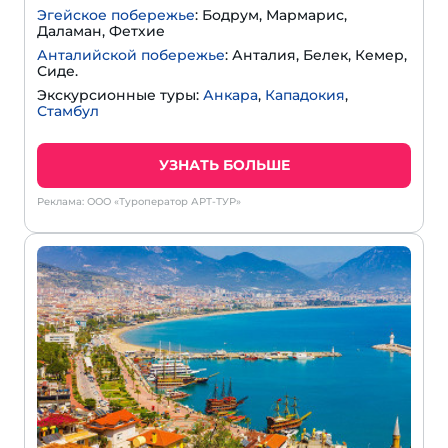
Эгейское побережье
: Бодрум, Мармарис,
Даламан, Фетхие
Анталийской побережье
: Анталия, Белек, Кемер,
Сиде.
Экскурсионные туры:
Анкара
,
Кападокия
,
Стамбул
УЗНАТЬ БОЛЬШЕ
Реклама: ООО «Туроператор АРТ-ТУР»