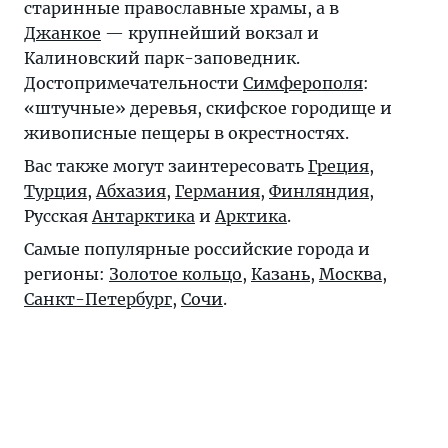
старинные православные храмы, а в
Джанкое
— крупнейший вокзал и
Калиновский парк-заповедник.
Достопримечательности
Симферополя
:
«штучные» деревья, скифское городище и
живописные пещеры в окрестностях.
Вас также могут заинтересовать
Греция
,
Турция
,
Абхазия
,
Германия
,
Финляндия
,
Русская
Антарктика
и
Арктика
.
Самые популярные российские города и
регионы:
Золотое кольцо
,
Казань
,
Москва
,
Санкт-Петербург
,
Сочи
.