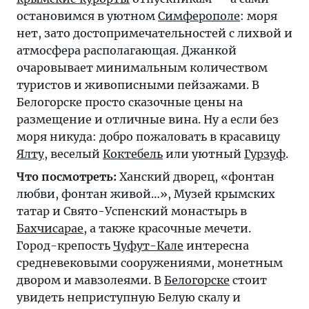
остановимся в уютном
Симферополе
: моря
нет, зато достопримечательностей с лихвой и
атмосфера располагающая. Джанкой
очаровывает минимальным количеством
туристов и живописными пейзажами. В
Белогорске просто сказочные цены на
размещение и отличные вина. Ну а если без
моря никуда: добро пожаловать в красавицу
Ялту
, веселый
Коктебель
или уютный
Гурзуф
.
Что посмотреть:
Ханский дворец, «фонтан
любви, фонтан живой…», Музей крымских
татар и Свято-Успенский монастырь в
Бахчисарае
, а также красочные мечети.
Город-крепость
Чуфут-Кале
интересна
средневековыми сооружениями, монетным
двором и мавзолеями. В
Белогорске
стоит
увидеть неприступную Белую скалу и