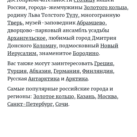
России, города-жемчужины
Золотого кольца
,
родину Льва Толстого
Тулу
, многогранную
Тверь
, музей-заповедник
Абрамцево
,
дворцово-парковый ансамбль усадьбы
Архангельское
, любимый город Дмитрия
Донского
Коломну
, подмосковный
Новый
Иерусалим
, знаменитое
Бородино
.
Вас также могут заинтересовать
Греция
,
Турция
,
Абхазия
,
Германия
,
Финляндия
,
Русская
Антарктика
и
Арктика
.
Самые популярные российские города и
регионы:
Золотое кольцо
,
Казань
,
Москва
,
Санкт-Петербург
,
Сочи
.