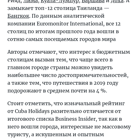
Рияд,
Лима
,
Куала-Лумпур
,
Варшава
и
Доха
. А
замыкает топ-12 столица Таиланда —
Бангкок
. По данным аналитической
компании Euromonitor International, все 12
столиц по итогам прошлого года вошли в
сотню самых посещаемых городов мира
Авторы отмечают, что интерес к бюджетным
столицам вызван тем, что чаще всего в
главном городе страны можно увидеть
наибольшее число достопримечательностей,
а также тем, что путешествия в 2019 году
подорожают в среднем почти на 4 %.
Стоит отметить, что изначальный рейтинг
от Cuba Holidays разительно отличается от
итогового списка Business Insider, так как в
него вошли города, интересные не массовому
туристу, а искушенным и опытным