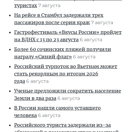
туристах
7 августа
На рейсе в Стамбул задержали трех
пассажиров после серии краж
7 августа
Гастрофестиваль «Вкусы России» пройдет
на ВДНХ с 13 по 23 августа
6 августа
Более 60 сочинских пляжей получили
награду «Синий флаг»
6 августа
Российский турпоток во Вьетнам может
стать рекордным по итогам 2026
года
6 августа
Ученые предложили сократить население
Земли в два раза
6 августа
В России нашли самого уставшего
человека
6 августа
Российского туриста задержали из-за