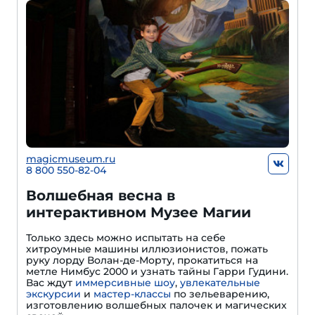
magicmuseum.ru
8 800 550-82-04
Волшебная весна в
интерактивном Музее Магии
Только здесь можно испытать на себе
хитроумные машины иллюзионистов, пожать
руку лорду Волан-де-Морту, прокатиться на
метле Нимбус 2000 и узнать тайны Гарри Гудини.
Вас ждут
иммерсивные шоу
,
увлекательные
экскурсии
и
мастер-классы
по зельеварению,
изготовлению волшебных палочек и магических