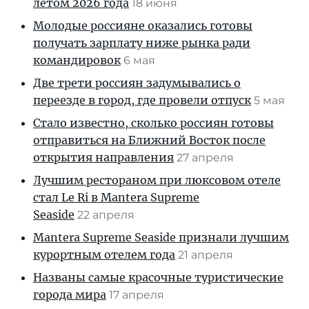
летом 2026 года
18 июня
Молодые россияне оказались готовы
получать зарплату ниже рынка ради
командировок
6 мая
Две трети россиян задумывались о
переезде в город, где провели отпуск
5 мая
Стало известно, сколько россиян готовы
отправиться на Ближний Восток после
открытия направления
27 апреля
Лучшим рестораном при люксовом отеле
стал Le Ri в Mantera Supreme
Seaside
22 апреля
Mantera Supreme Seaside признали лучшим
курортным отелем года
21 апреля
Названы самые красочные туристические
города мира
17 апреля