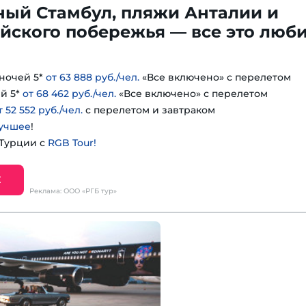
ный Стамбул, пляжи Анталии и
йского побережья — все это люб
ночей 5*
от 63 888 руб./чел.
«Все включено» с перелетом
й 5*
от 68 462 руб./чел.
«Все включено» с перелетом
т 52 552 руб./чел.
с перелетом и завтраком
учшее
!
 Турции с
RGB Tour!
Е
Реклама: ООО «РГБ тур»