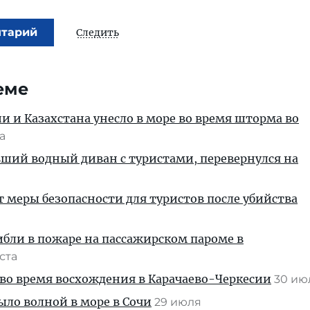
нтарий
Следить
еме
ии и Казахстана унесло в море во время шторма во
та
вший водный диван с туристами, перевернулся на
т меры безопасности для туристов после убийства
ибли в пожаре на пассажирском пароме в
уста
во время восхождения в Карачаево-Черкесии
30 и
ыло волной в море в Сочи
29 июля