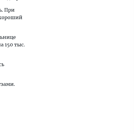
ь. При
 хороший
льнице
а 150 тыс.
сь
узами.