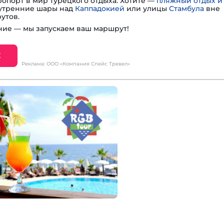
опорт в мир турецкого отдыха. Хотите —
пляжный отдых и
— утренние шары над
Каппадокией
или улицы
Стамбула
вне
утов.
ие — мы запускаем ваш маршрут!
Е
Реклама: ООО «Компания Спейс Тревел»