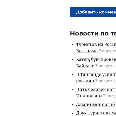
Добавить комме
Новости по т
Туристов из Росс
Вьетнаме
7 авгус
Катер, буксирова
Байкале
3 августа
В Таиланде усиля
россиян
3 августа
Пять человек пог
Индонезии
3 авг
Альпинист погиб 
Двух туристов см