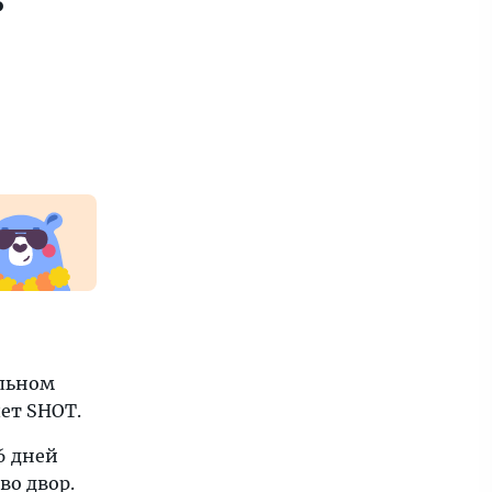
альном
шет SHOT.
6 дней
во двор.