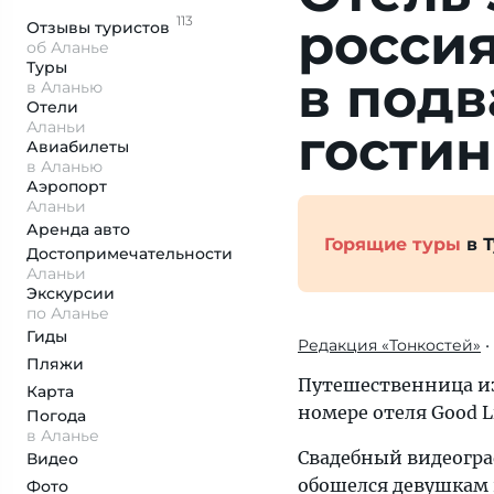
113
рос­си­
Отзывы
туристов
об Аланье
Туры
в под­в
в Аланью
Отели
Аланьи
гости
Авиабилеты
в Аланью
Аэропорт
Аланьи
Аренда авто
Горящие туры
в 
Достопримеча­тельности
Аланьи
Экскурсии
по Аланье
Гиды
Редакция «Тонкостей»
•
Пляжи
Путешественница из
Карта
номере отеля Good Li
Погода
в Аланье
Свадебный видеограф
Видео
обошелся девушкам 
Фото