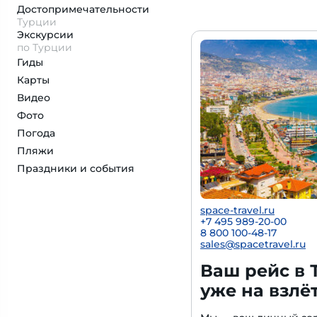
Достопримеча­тельности
Турции
Экскурсии
по Турции
Гиды
Карты
Видео
Фото
Погода
Пляжи
Праздники и события
space-travel.ru
+7 495 989-20-00
8 800 100-48-17
sales@spacetravel.ru
Ваш рейс в 
уже на взлё