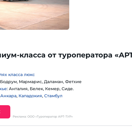
иум-класса от туроператора «АРТ
лях класса люкс
: Бодрум, Мармарис, Даламан, Фетхие
жье
: Анталия, Белек, Кемер, Сиде.
:
Анкара
,
Кападокия
,
Стамбул
Е
Реклама: ООО «Туроператор АРТ-ТУР»