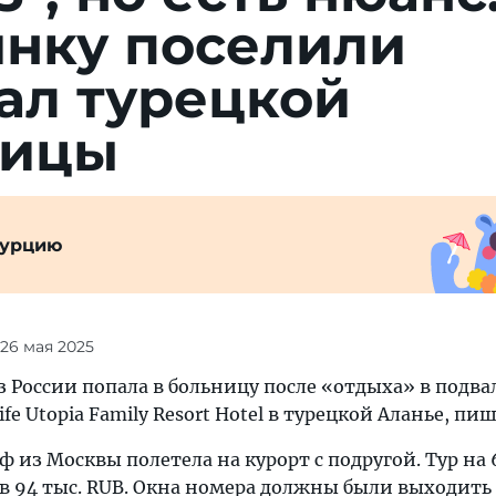
ян­ку по­се­ли­ли
ал ту­рец­кой
ницы
Турцию
 26 мая 2025
 России попала в больницу после «отдыха» в подв
fe Utopia Family Resort Hotel в турецкой Аланье, пи
 из Москвы полетела на курорт с подругой. Тур на 
в 94 тыс. RUB. Окна номера должны были выходить 