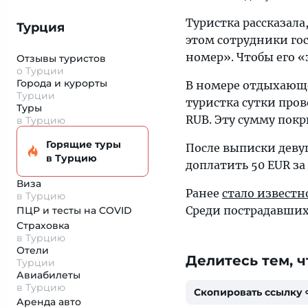
Туристка рассказала
Турция
этом сотрудники го
номер». Чтобы его «
Отзывы туристов
о Турции
Города и курорты
В номере отдыхающей
Турции
туристка сутки пров
Туры
RUB. Эту сумму покр
в Турцию
Горящие туры
После выписки девуш
в Турцию
доплатить 50 EUR з
Виза
Ранее
стало известн
в Турцию
Среди пострадавших
ПЦР и тесты на COVID
Страховка
в Турцию
Отели
Делитесь тем, ч
Турции
Авиабилеты
в Турцию
Скопировать ссылку
Аренда авто