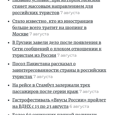
станет массовым направлением для
российских туристов
7 августа
Стало известно, кто из иностранцев
больше всего тратит на шопинг в
Москве
7 августа
В Грузии завели дело после появления в
Сети сообщений о плохом отношении к
туристам из России
7 августа
Посол Пакистана рассказал о
заинтересованности страны в российских
туристах
7 августа
На рейсе в Стамбул задержали трех
пассажиров после серии краж
7 августа
Гастрофестиваль «Вкусы России» пройдет
на ВДНХ с 13 по 23 августа
6 августа
Более 60 сочинских пляжей получили