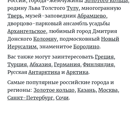
России, города-жемчужины
Золотого кольца
,
родину Льва Толстого
Тулу
, многогранную
Тверь
, музей-заповедник
Абрамцево
,
дворцово-парковый ансамбль усадьбы
Архангельское
, любимый город Дмитрия
Донского
Коломну
, подмосковный
Новый
Иерусалим
, знаменитое
Бородино
.
Вас также могут заинтересовать
Греция
,
Турция
,
Абхазия
,
Германия
,
Финляндия
,
Русская
Антарктика
и
Арктика
.
Самые популярные российские города и
регионы:
Золотое кольцо
,
Казань
,
Москва
,
Санкт-Петербург
,
Сочи
.