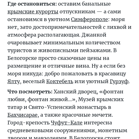
Где остановиться:
оставим банальные
крымские курорты
отпускникам — а сами
остановимся в уютном
Симферополе
: моря
нет, зато достопримечательностей с лихвой и
атмосфера располагающая. Джанкой
очаровывает минимальным количеством
туристов и живописными пейзажами. В
Белогорске просто сказочные цены на
размещение и отличные вина. Ну а если без
моря никуда: добро пожаловать в красавицу
Ялту
, веселый
Коктебель
или уютный
Гурзуф
.
Что посмотреть:
Ханский дворец, «фонтан
любви, фонтан живой…», Музей крымских
татар и Свято-Успенский монастырь в
Бахчисарае
, а также красочные мечети.
Город-крепость
Чуфут-Кале
интересна
средневековыми сооружениями, монетным
двором и мавзолеями. В
Белогорске
стоит