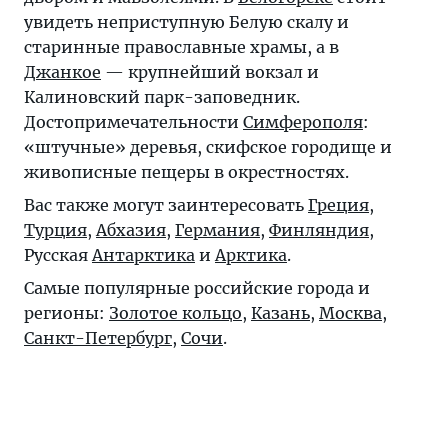
увидеть неприступную Белую скалу и
старинные православные храмы, а в
Джанкое
— крупнейший вокзал и
Калиновский парк-заповедник.
Достопримечательности
Симферополя
:
«штучные» деревья, скифское городище и
живописные пещеры в окрестностях.
Вас также могут заинтересовать
Греция
,
Турция
,
Абхазия
,
Германия
,
Финляндия
,
Русская
Антарктика
и
Арктика
.
Самые популярные российские города и
регионы:
Золотое кольцо
,
Казань
,
Москва
,
Санкт-Петербург
,
Сочи
.