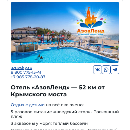
azovsky.ru
8 800 775-15-41
+
7 985 778-20-87
Отель «АзовЛенд» — 52 км от
Крымского моста
Отдых с детьми
на всё включено:
5-разовое питание «шведский стол» • Роскошный
пляж
3 аквазоны у моря: теплый бассейн