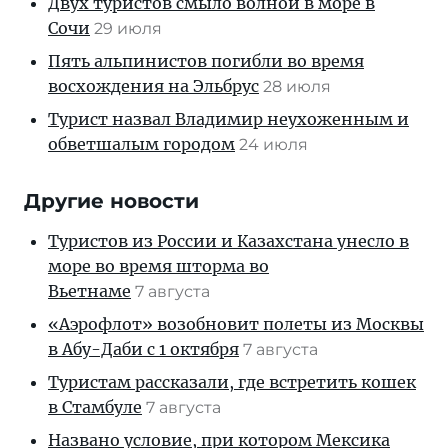
Двух туристов смыло волной в море в
Сочи
29 июля
Пять альпинистов погибли во время
восхождения на Эльбрус
28 июля
Турист назвал Владимир неухоженным и
обветшалым городом
24 июля
Другие новости
Туристов из России и Казахстана унесло в
море во время шторма во
Вьетнаме
7 августа
«Аэрофлот» возобновит полеты из Москвы
в Абу-Даби с 1 октября
7 августа
Туристам рассказали, где встретить кошек
в Стамбуле
7 августа
Названо условие, при котором Мексика