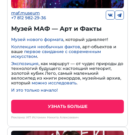
maf.museum
+7 812 982-29-36
Музей МАФ — Арт и Факты
Музей нового формата
, который удивляет!
Коллекция необычных фактов
, арт-объектов и
ваше
первое свидание с современным
искусством
.
Экспозиция
, как маршрут — от чудес природы до
технологий будущего: настоящий метеорит,
золотой кубик Лего, самый маленький
велосипед из книги рекордов, музейный архив,
который
можно исследовать
.
И это только начало!
УЗНАТЬ БОЛЬШЕ
Реклама: ИП Истомин Никита Алексеевич