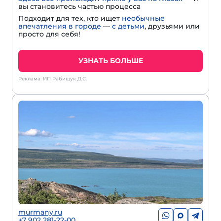
вы становитесь частью процесса
Подходит для тех, кто ищет
необычные
впечатления в городе
—
с детьми
, друзьями или
просто для себя!
УЗНАТЬ БОЛЬШЕ
Реклама: ИП Рабищук Д.С.
murmany.ru
+7 902 281-22-00