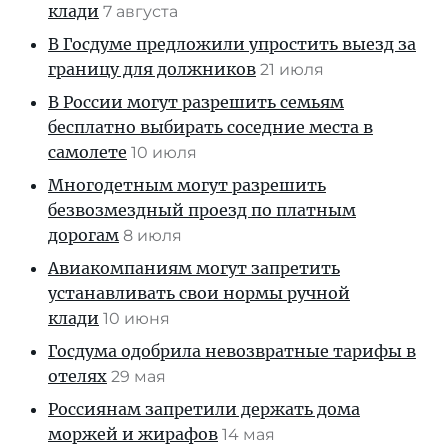
клади
7 августа
В Госдуме предложили упростить выезд за
границу для должников
21 июля
В России могут разрешить семьям
бесплатно выбирать соседние места в
самолете
10 июля
Многодетным могут разрешить
безвозмездный проезд по платным
дорогам
8 июля
Авиакомпаниям могут запретить
устанавливать свои нормы ручной
клади
10 июня
Госдума одобрила невозвратные тарифы в
отелях
29 мая
Россиянам запретили держать дома
моржей и жирафов
14 мая