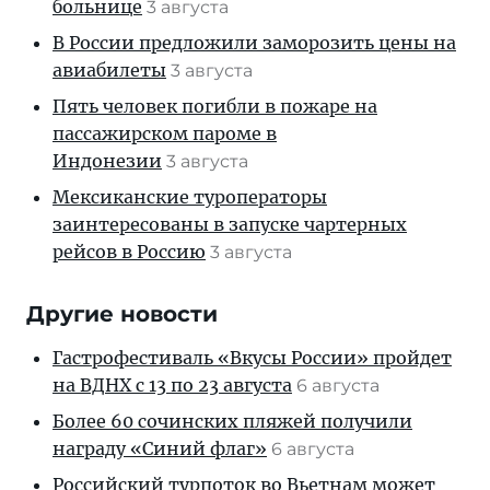
больнице
3 августа
В России предложили заморозить цены на
авиабилеты
3 августа
Пять человек погибли в пожаре на
пассажирском пароме в
Индонезии
3 августа
Мексиканские туроператоры
заинтересованы в запуске чартерных
рейсов в Россию
3 августа
Другие новости
Гастрофестиваль «Вкусы России» пройдет
на ВДНХ с 13 по 23 августа
6 августа
Более 60 сочинских пляжей получили
награду «Синий флаг»
6 августа
Российский турпоток во Вьетнам может