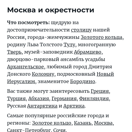
Москва и окрестности
Что посмотреть:
щедрую на
достопримечательности
столицу
нашей
России, города-жемчужины
Золотого кольца
,
родину Льва Толстого
Тулу
, многогранную
Тверь
, музей-заповедник
Абрамцево
,
дворцово-парковый ансамбль усадьбы
Архангельское
, любимый город Дмитрия
Донского
Коломну
, подмосковный
Новый
Иерусалим
, знаменитое
Бородино
.
Вас также могут заинтересовать
Греция
,
Турция
,
Абхазия
,
Германия
,
Финляндия
,
Русская
Антарктика
и
Арктика
.
Самые популярные российские города и
регионы:
Золотое кольцо
,
Казань
,
Москва
,
Санкт-Петербург
,
Сочи
.