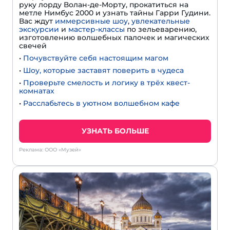
руку лорду Волан-де-Морту, прокатиться на
метле Нимбус 2000 и узнать тайны Гарри Гудини.
Вас ждут
иммерсивные шоу
,
увлекательные
экскурсии
и
мастер-классы
по зельеварению,
изготовлению волшебных палочек и магических
свечей
•
Почувствуйте себя настоящим магом
•
Шоу, которые заставят поверить в чудеса
•
Проверьте смелость и логику в трёх квест-
комнатах
•
Расслабьтесь в уютном волшебном кафе
УЗНАТЬ БОЛЬШЕ
Реклама: ООО «Музей»