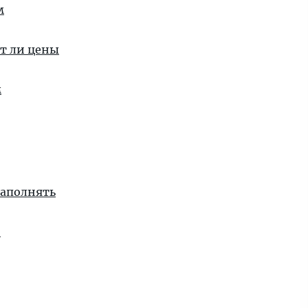
м
ут ли цены
м
заполнять
и