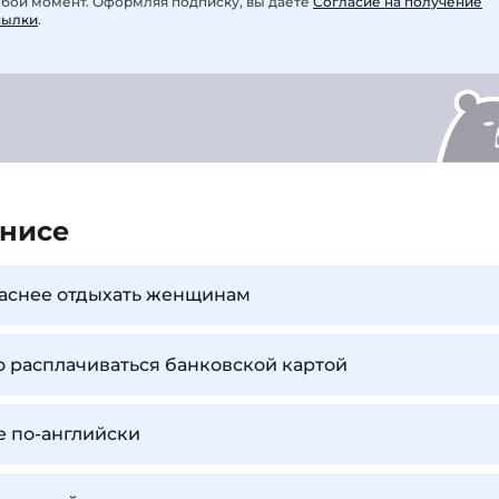
юбой момент. Оформляя подписку, вы даете
Согласие на получение
сылки
.
унисе
паснее отдыхать женщинам
о расплачиваться банковской картой
е по-английски