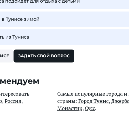
са подойдет для отдыха с детьми
 в Тунисе зимой
ть из Туниса
НИСЕ
ЗАДАТЬ СВОЙ ВОПРОС
омендуем
нтересовать
Самые популярные города и
р
,
Россия
,
страны:
Город Тунис
,
Джерб
Монастир
,
Сусс
.