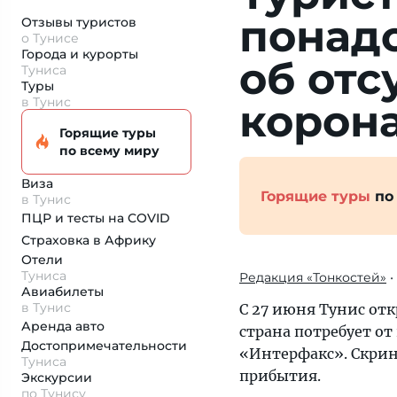
понад
Отзывы туристов
о Тунисе
Города и курорты
об отс
Туниса
Туры
в Тунис
корон
Горящие туры
по всему миру
Виза
Горящие туры
по
в Тунис
ПЦР и тесты на COVID
Страховка
в Африку
Отели
Туниса
Редакция «Тонкостей»
•
Авиабилеты
в Тунис
С 27 июня Тунис отк
Аренда авто
страна потребует о
Достопримеча­тельности
«Интерфакс». Скрини
Туниса
прибытия.
Экскурсии
по Тунису