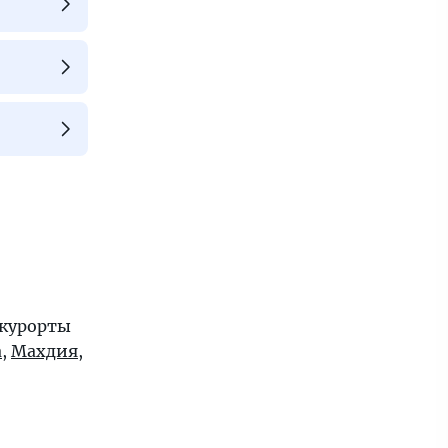
 курорты
а
,
Махдия
,