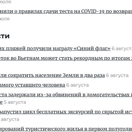
 июля
или о правилах сдачи теста на COVID-19 по возвр
июля
сти
их пляжей получили награду «Синий флаг»
6 авгус
ток во Вьетнам может стать рекордным по итогам 
и сократить население Земли в два раза
6 августа
амого уставшего человека
6 августа
ста задержали из-за обвинений в домогательствах
е
5 августа
апустил цикл бесплатных экскурсий по скрытой и
 августа
ирований туристического жилья в первом полугод