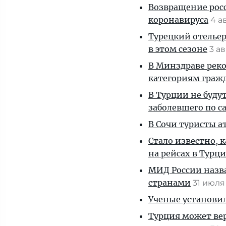
Возвращение рос
коронавируса
4 а
Турецкий отельер
в этом сезоне
3 а
В Минздраве рек
категориям граж
В Турции не буду
заболевшего по с
В Сочи туристы а
Стало известно, 
на рейсах в Турц
МИД России назва
странами
31 июл
Ученые установил
Турция может ве