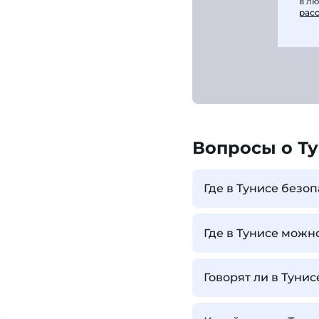
в л
рас
Вопросы о Т
Где в Тунисе безо
Где в Тунисе можн
Говорят ли в Тунис