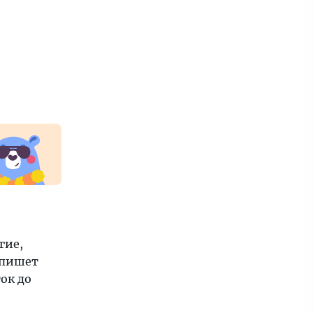
гие,
 пишет
ок до