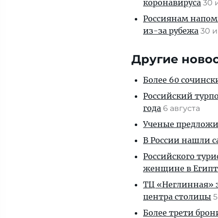
коронавируса
30
Россиянам напомн
из-за рубежа
30 
Другие ново
Более 60 сочинск
Российский турпо
года
6 августа
Ученые предложил
В России нашли с
Российского тури
женщине в Египт
ТЦ «Неглинная» з
центра столицы
5
Более трети брон