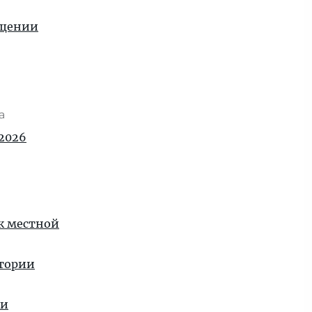
ащении
та
2026
 к местной
стории
ии