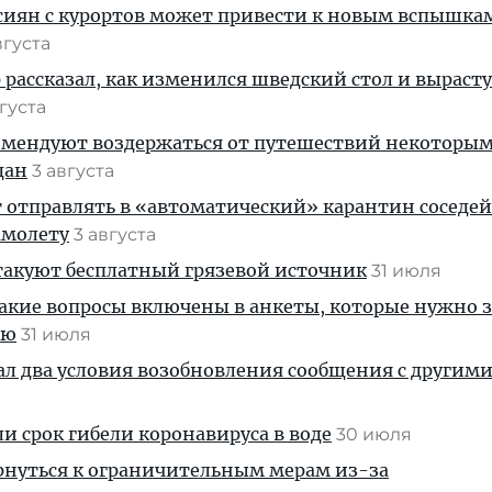
сиян с курортов может привести к новым вспышка
вгуста
 рассказал, как изменился шведский стол и выраст
вгуста
омендуют воздержаться от путешествий некоторы
дан
3 августа
т отправлять в «автоматический» карантин соседей
амолету
3 августа
такуют бесплатный грязевой источник
31 июля
какие вопросы включены в анкеты, которые нужно 
ию
31 июля
л два условия возобновления сообщения с другим
я
и срок гибели коронавируса в воде
30 июля
рнуться к ограничительным мерам из-за