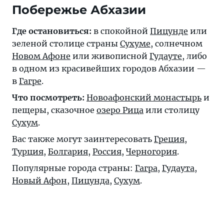
Побережье Абхазии
Где остановиться:
в спокойной
Пицунде
или
зеленой столице страны
Сухуме
, солнечном
Новом Афоне
или живописной
Гудауте
, либо
в одном из красивейших городов Абхазии —
в
Гагре
.
Что посмотреть:
Новоафонский монастырь
и
пещеры, сказочное
озеро Рица
или столицу
Сухум
.
Вас также могут заинтересовать
Греция
,
Турция
,
Болгария
,
Россия
,
Черногория
.
Популярные города страны:
Гагра
,
Гудаута
,
Новый Афон
,
Пицунда
,
Сухум
.