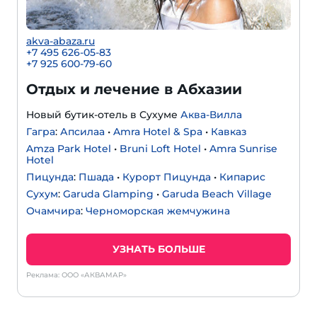
akva-abaza.ru
+7 495 626-05-83
+7 925 600-79-60
Отдых и лечение в Абхазии
Новый бутик-отель в Сухуме
Аква-Вилла
Гагра
:
Апсилаа
•
Amra Hotel & Spa
•
Кавказ
Amza Park Hotel
•
Bruni Loft Hotel
•
Amra Sunrise
Hotel
Пицунда
:
Пшада
•
Курорт Пицунда
•
Кипарис
Сухум
:
Garuda Glamping
•
Garuda Beach Village
Очамчира
:
Черноморская жемчужина
УЗНАТЬ БОЛЬШЕ
Реклама: ООО «АКВАМАР»