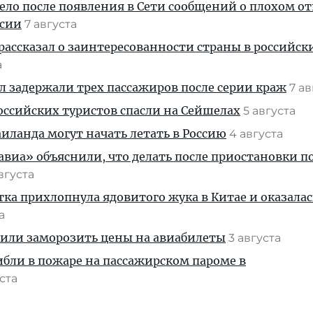
дело после появления в Сети сообщений о плохом 
ссии
7 августа
рассказал о заинтересованности страны в российск
а
ул задержали трех пассажиров после серии краж
7 а
ссийских туристов спасли на Сейшелах
5 августа
ланда могут начать летать в Россию
4 августа
иа» объяснили, что делать после приостановки п
августа
тка прихлопнула ядовитого жука в Китае и оказалас
та
жили заморозить цены на авиабилеты
3 августа
ибли в пожаре на пассажирском пароме в
уста