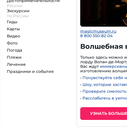
Достопримеча­тельности
России
Экскурсии
по России
Гиды
Карты
magicmuseum.ru
8 800 550-82-04
Видео
Фото
Волшебная 
Погода
Пляжи
Только здесь можно 
лорду Волан-де-Морту
Лечение
Вас ждут
иммерсивны
изготовлению волшеб
Праздники и события
•
Почувствуйте себя 
•
Шоу, которые застав
•
Проверьте смелость 
•
Расслабьтесь в уют
УЗНАТЬ БОЛЬШ