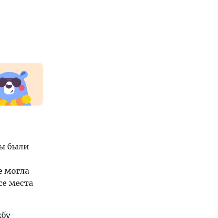
ны были
е могла
се места
жбу