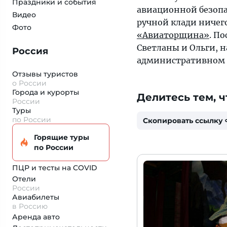
Праздники и события
авиационной безопа
Видео
ручной клади ничег
Фото
«Авиаторщина»
. П
Светланы и Ольги, 
Россия
административном 
Отзывы туристов
о России
Города и курорты
Делитесь тем, ч
России
Туры
по России
Скопировать ссылку
Горящие туры
по России
ПЦР и тесты на COVID
Отели
России
Авиабилеты
в Россию
Аренда авто