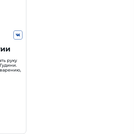
гии
ть руку
Гудини.
варению,