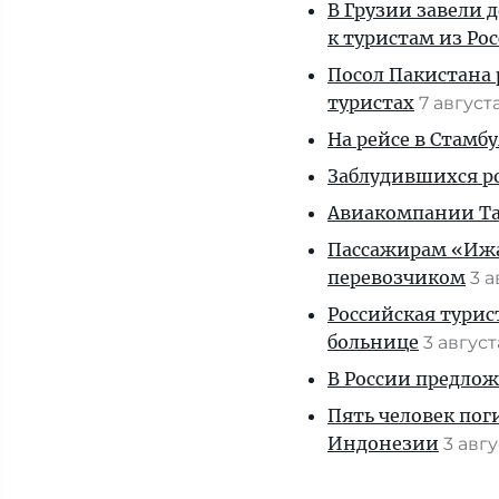
В Грузии завели 
к туристам из Ро
Посол Пакистана 
туристах
7 август
На рейсе в Стамб
Заблудившихся ро
Авиакомпании Таи
Пассажирам «Ижав
перевозчиком
3 
Российская турис
больнице
3 авгус
В России предло
Пять человек пог
Индонезии
3 авг