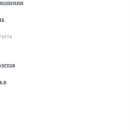
отношении
их
вгуста
олетов
ь в