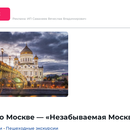
Е
Реклама: ИП Саванеев Вячеслав Владимирович
по Москве — «Незабываемая Моск
и
•
Пешеходные экскурсии