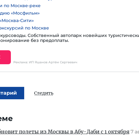
и по Москве-реке
удию «Мосфильм»
«Москва-Сити»
экскурсий по Москве
курсоводы. Собственный автопарк новейших туристическ
ронирование без предоплаты.
Е
Реклама: ИП Яшанов Артём Сергеевич
нтарий
Следить
еме
новит полеты из Москвы в Абу-Даби с 1 октября
7 а