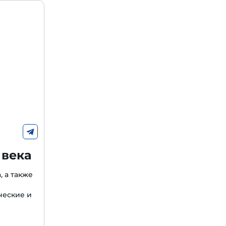
 века
, а также
ческие и