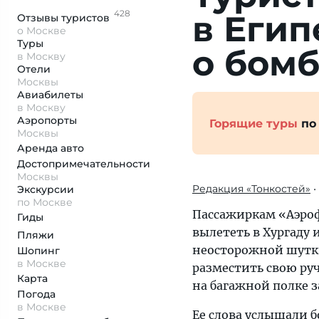
428
в Еги­
Отзывы
туристов
о Москве
Туры
о бомб
в Москву
Отели
Москвы
Авиабилеты
в Москву
Аэропорты
Горящие туры
по
Москвы
Аренда авто
Достопримеча­тельности
Москвы
Редакция «Тонкостей»
•
Экскурсии
по Москве
Пассажиркам «Аэроф
Гиды
вылететь в Хургаду 
Пляжи
неосторожной шутки.
Шопинг
в Москве
разместить свою руч
Карта
на багажной полке 
Погода
в Москве
Ее слова услышали 