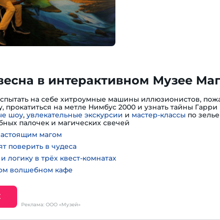
весна в интерактивном Музее Ма
испытать на себе хитроумные машины иллюзионистов, пожа
, прокатиться на метле Нимбус 2000 и узнать тайны Гарри 
е шоу
,
увлекательные экскурсии
и
мастер-классы
по зелье
ных палочек и магических свечей
настоящим магом
ят поверить в чудеса
и логику в трёх квест-комнатах
ном волшебном кафе
Е
Реклама: ООО «Музей»