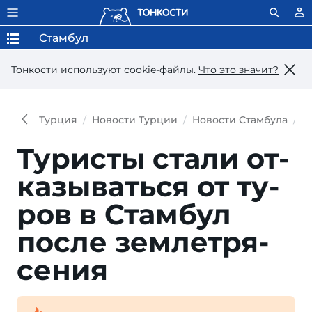
Стамбул
Тонкости используют сookie-файлы.
Что это значит?
Турция
Новости Турции
Новости Стамбула
Т
Туристы стали от­
ка­зы­вать­ся от ту­
ров в Стам­бул
пос­ле земле­тря­
се­ния