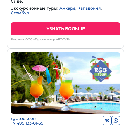
Сиде.
Экскурсионные туры:
Анкара
,
Кападокия
,
Стамбул
УЗНАТЬ БОЛЬШЕ
Реклама: ООО «Туроператор АРТ-ТУР»
rgbtour.com
+7 495 133-01-35