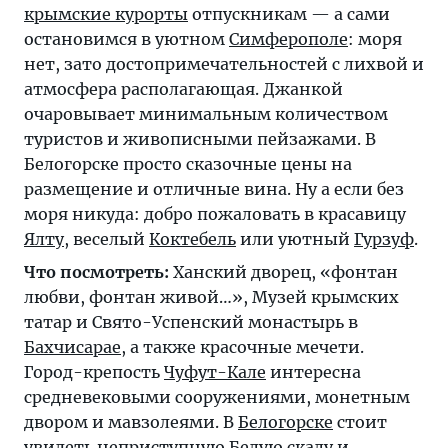
крымские курорты
отпускникам — а сами
остановимся в уютном
Симферополе
: моря
нет, зато достопримечательностей с лихвой и
атмосфера располагающая. Джанкой
очаровывает минимальным количеством
туристов и живописными пейзажами. В
Белогорске просто сказочные цены на
размещение и отличные вина. Ну а если без
моря никуда: добро пожаловать в красавицу
Ялту
, веселый
Коктебель
или уютный
Гурзуф
.
Что посмотреть:
Ханский дворец, «фонтан
любви, фонтан живой…», Музей крымских
татар и Свято-Успенский монастырь в
Бахчисарае
, а также красочные мечети.
Город-крепость
Чуфут-Кале
интересна
средневековыми сооружениями, монетным
двором и мавзолеями. В
Белогорске
стоит
увидеть неприступную Белую скалу и