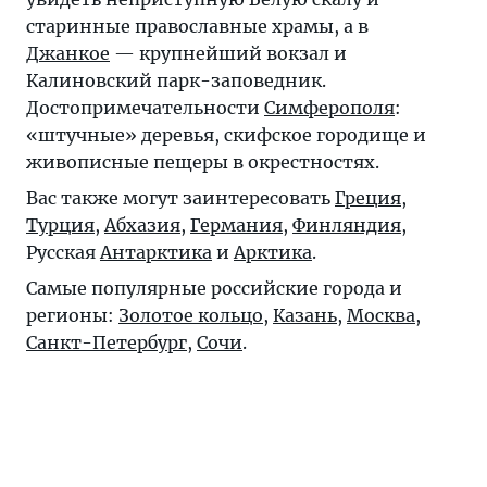
старинные православные храмы, а в
Джанкое
— крупнейший вокзал и
Калиновский парк-заповедник.
Достопримечательности
Симферополя
:
«штучные» деревья, скифское городище и
живописные пещеры в окрестностях.
Вас также могут заинтересовать
Греция
,
Турция
,
Абхазия
,
Германия
,
Финляндия
,
Русская
Антарктика
и
Арктика
.
Самые популярные российские города и
регионы:
Золотое кольцо
,
Казань
,
Москва
,
Санкт-Петербург
,
Сочи
.