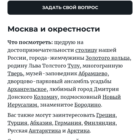
ЗАДАТЬ СВОЙ ВОПРОС
Москва и окрестности
Что посмотреть:
щедрую на
достопримечательности
столицу
нашей
России, города-жемчужины
Золотого кольца
,
родину Льва Толстого
Тулу
, многогранную
Тверь
, музей-заповедник
Абрамцево
,
дворцово-парковый ансамбль усадьбы
Архангельское
, любимый город Дмитрия
Донского
Коломну
, подмосковный
Новый
Иерусалим
, знаменитое
Бородино
.
Вас также могут заинтересовать
Греция
,
Турция
,
Абхазия
,
Германия
,
Финляндия
,
Русская
Антарктика
и
Арктика
.