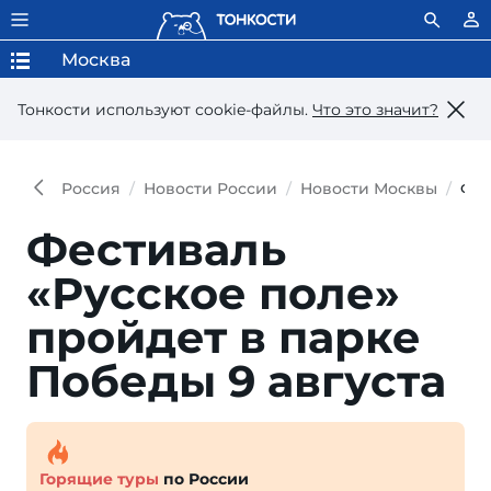
Москва
Тонкости используют сookie-файлы.
Что это значит?
Россия
Новости России
Новости Москвы
Фес
Фестиваль
«Русское по­ле»
прой­дет в пар­ке
По­бе­ды 9 августа
Горящие туры
по России