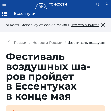
Ессентуки
Тонкости используют сookie-файлы.
Что это значит?
Россия
Новости России
Фестиваль воздушных 
Фестиваль
воздушных ша­
ров прой­дет
в Ессен­ту­ках
в кон­це мая