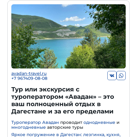
avadan-travel.ru
+7 967409-08-08
Тур или экскурсия с
туроператором «Авадан» – это
ваш полноценный отдых в
Дагестане и за его пределами
Туроператор Авадан
проводит
однодневные
и
многодневные
авторские туры
Яркое погружение в Дагестан: лезгинка, кухня,