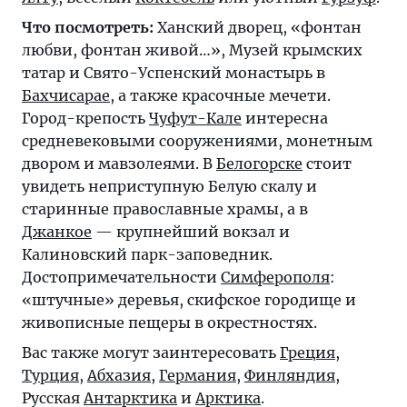
Что посмотреть:
Ханский дворец, «фонтан
любви, фонтан живой…», Музей крымских
татар и Свято-Успенский монастырь в
Бахчисарае
, а также красочные мечети.
Город-крепость
Чуфут-Кале
интересна
средневековыми сооружениями, монетным
двором и мавзолеями. В
Белогорске
стоит
увидеть неприступную Белую скалу и
старинные православные храмы, а в
Джанкое
— крупнейший вокзал и
Калиновский парк-заповедник.
Достопримечательности
Симферополя
:
«штучные» деревья, скифское городище и
живописные пещеры в окрестностях.
Вас также могут заинтересовать
Греция
,
Турция
,
Абхазия
,
Германия
,
Финляндия
,
Русская
Антарктика
и
Арктика
.