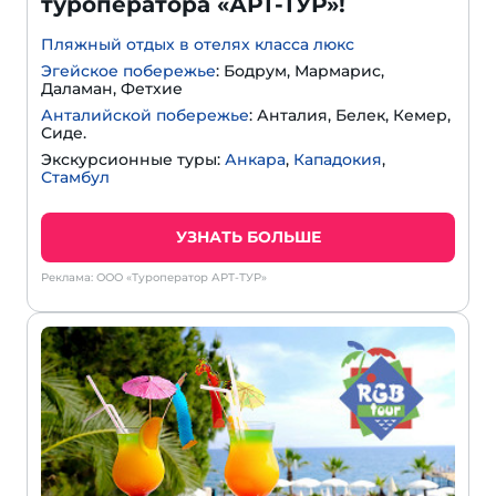
туроператора «АРТ-ТУР»!
Пляжный отдых в отелях класса люкс
Эгейское побережье
: Бодрум, Мармарис,
Даламан, Фетхие
Анталийской побережье
: Анталия, Белек, Кемер,
Сиде.
Экскурсионные туры:
Анкара
,
Кападокия
,
Стамбул
УЗНАТЬ БОЛЬШЕ
Реклама: ООО «Туроператор АРТ-ТУР»