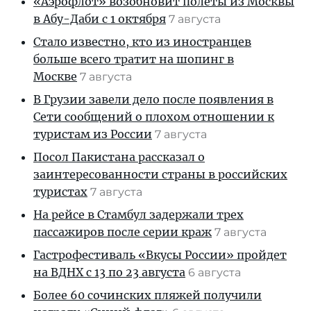
«Аэрофлот» возобновит полеты из Москвы
в Абу-Даби с 1 октября
7 августа
Стало известно, кто из иностранцев
больше всего тратит на шопинг в
Москве
7 августа
В Грузии завели дело после появления в
Сети сообщений о плохом отношении к
туристам из России
7 августа
Посол Пакистана рассказал о
заинтересованности страны в российских
туристах
7 августа
На рейсе в Стамбул задержали трех
пассажиров после серии краж
7 августа
Гастрофестиваль «Вкусы России» пройдет
на ВДНХ с 13 по 23 августа
6 августа
Более 60 сочинских пляжей получили