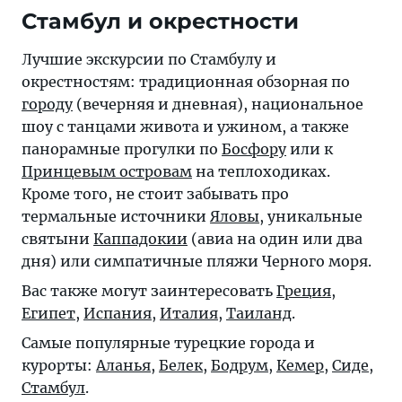
Стамбул и окрестности
Лучшие экскурсии по Стамбулу и
окрестностям: традиционная обзорная по
городу
(вечерняя и дневная), национальное
шоу с танцами живота и ужином, а также
панорамные прогулки по
Босфору
или к
Принцевым островам
на теплоходиках.
Кроме того, не стоит забывать про
термальные источники
Яловы
, уникальные
святыни
Каппадокии
(авиа на один или два
дня) или симпатичные пляжи Черного моря.
Вас также могут заинтересовать
Греция
,
Египет
,
Испания
,
Италия
,
Таиланд
.
Самые популярные турецкие города и
курорты:
Аланья
,
Белек
,
Бодрум
,
Кемер
,
Сиде
,
Стамбул
.