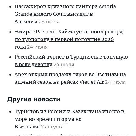
Пассажиров круизного лайнера Astoria
Grande вместо Сочи высадят в
Анталии
28 июля
Эмират Рас-эль-Хайма установил рекорд
по турпотоку в первой половине 2026
года
24 июля
Российский турист в Турции спас тонущую
в реке девочку
24 июля
Anex открыл продажу туров во Вьетнам на
зимний сезон на рейсах Vietjet Air
24 июля
Другие новости
Туристов из России и Казахстана унесло в
море во время шторма во
Вьетнаме
7 августа