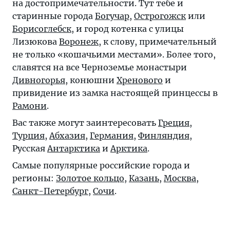
на достопримечательности. Тут тебе и
старинные города
Богучар
,
Острогожск
или
Борисоглебск
, и город котенка с улицы
Лизюкова
Воронеж
, к слову, примечательный
не только «кошачьими местами». Более того,
славятся на все Черноземье монастыри
Дивногорья
, конюшни
Хренового
и
привидение из замка настоящей принцессы в
Рамони
.
Вас также могут заинтересовать
Греция
,
Турция
,
Абхазия
,
Германия
,
Финляндия
,
Русская
Антарктика
и
Арктика
.
Самые популярные российские города и
регионы:
Золотое кольцо
,
Казань
,
Москва
,
Санкт-Петербург
,
Сочи
.