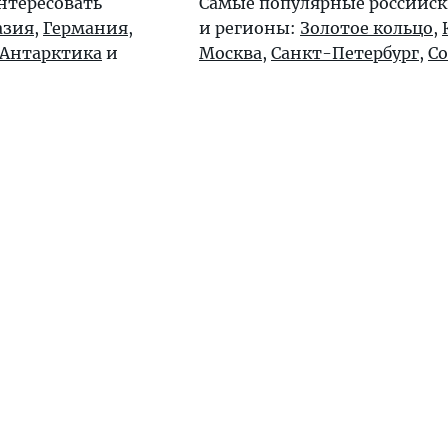
нтересовать
Самые популярные российск
азия
,
Германия
,
и регионы:
Золотое кольцо
,
Антарктика
и
Москва
,
Санкт-Петербург
,
С