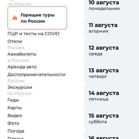
10 августа
по России
понедельник
Горящие туры
по России
11 августа
вторник
ПЦР и тесты на COVID
Отели
12 августа
России
среда
Авиабилеты
в Россию
Аренда авто
13 августа
Достопримеча­тельности
четверг
России
Экскурсии
14 августа
по России
пятница
Гиды
Карты
15 августа
Видео
суббота
Фото
Погода
16 августа
Пляжи