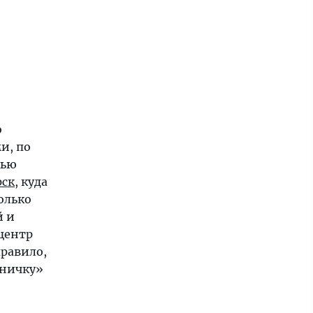
о
и, по
лью
рск
, куда
колько
й и
центр
правило,
ьничку»