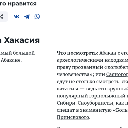
то нравится
 Хакасия
амый большой
Что посмотреть:
Абакан
с ег
в
Абакане
.
археологическими находкам
праву прозванный «колыбе
человечества»; или
Саяного
едут не столько смотреть, с
кататься — ведь это крупны
популярный горнолыжный 
Сибири. Сноубордисты, как 
спешат в знаменитую «Бол
Приискового
.