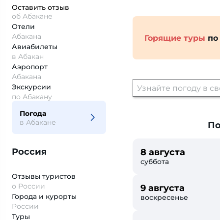
Оставить отзыв
об Абакане
Отели
Абакана
Горящие туры
по
Авиабилеты
в Абакан
Аэропорт
Абакана
Экскурсии
по Абакану
Погода
в Абакане
По
Россия
8 августа
суббота
Отзывы туристов
о России
9 августа
Города и курорты
воскресенье
России
Туры