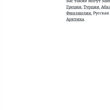
Вас также могут заи
Греция
,
Турция
,
Абх
Финляндия
, Русская
Арктика
.