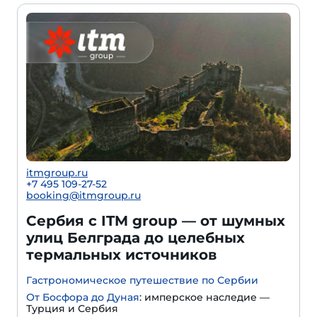
itmgroup.ru
+7 495 109-27-52
booking@itmgroup.ru
Сербия с ITM group — от шумных
улиц Белграда до целебных
термальных источников
Гастрономическое путешествие по Сербии
От Босфора до Дуная
: имперское наследие —
Турция и Сербия