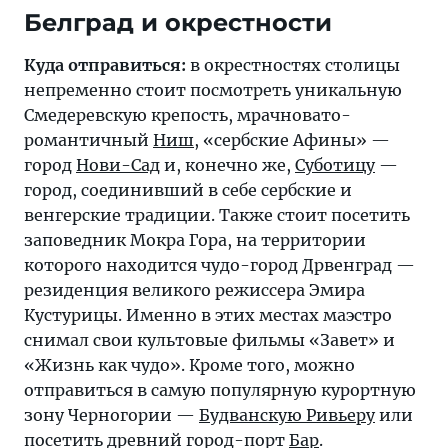
Белград и окрестности
Куда отправиться:
в окрестностях столицы
непременно стоит посмотреть уникальную
Смедеревскую крепость, мрачновато-
романтичный
Ниш
, «сербские Афины» —
город
Нови-Сад
и, конечно же,
Суботицу
—
город, соединивший в себе сербские и
венгерские традиции. Также стоит посетить
заповедник Мокра Гора, на территории
которого находится чудо-город Дрвенград —
резиденция великого режиссера Эмира
Кустурицы. Именно в этих местах маэстро
снимал свои культовые фильмы «Завет» и
«Жизнь как чудо». Кроме того, можно
отправиться в самую популярную курортную
зону Черногории —
Будванскую Ривьеру
или
посетить древний город-порт
Бар
.