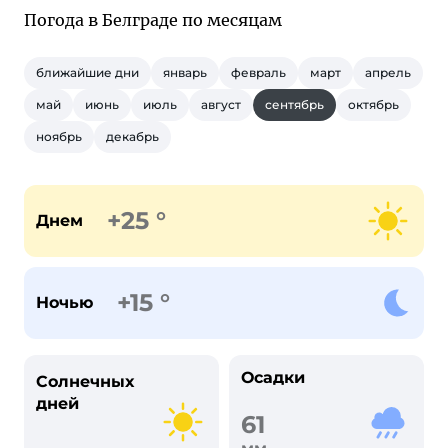
Погода в Белграде по месяцам
ближайшие дни
январь
февраль
март
апрель
май
июнь
июль
август
сентябрь
октябрь
ноябрь
декабрь
+25 °
Днем
+15 °
Ночью
Осадки
Солнечных
дней
61